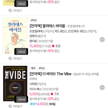
30%
종이책 정가 대비
할인
미리읽기
ePub
[전자책] 필라테스 바이블
- 조셉 필라테스의
조셉 필라테스
(지은이),
저드 로빈스
,
린 반 휴트-로빈스
(엮은이),
원정희
(옮긴이)
판미동
|
2020년 11월
15,400
6.8
원 (770원)
30%
종이책 정가 대비
할인
미리읽기
대여
ePub
[전자책] 더 바이브 The Vibe
- 람보르기니 타는 부처를
위하여
이하영
(지은이)
미다스북스
|
2023년 01월
9,000
7.4
원 (450원)
33%
종이책 정가 대비
할인
4,500
대여가
원,
90일
미리읽기