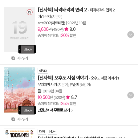
[전자책] 티격태격의 연리 2
-
티격태격의 연리 2
미캉 우지
(지은이)
artePOP(아르테팝)
|
2021년 10월
9,600
8.0
원 (480원)
20%
종이책 정가 대비
할인
미리읽기
ePub
[전자책] 오후도 서점 이야기
-
오후도 서점 이야기 1
무라야마 사키
(지은이),
류순미
(옮긴이)
클
|
2019년 04월
10,500
8.7
원 (520원)
25%
종이책 정가 대비
할인
만권당에서 무료로 보기
미리읽기
대여
PDF