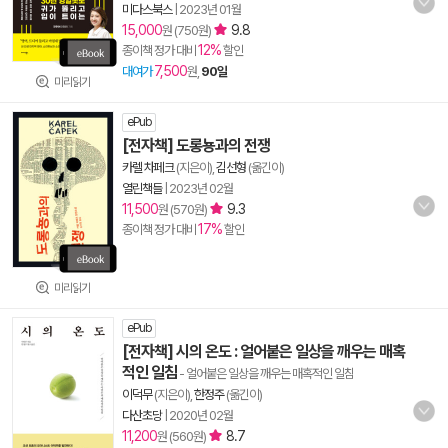
미다스북스
|
2023년 01월
15,000
9.8
원 (750원)
12%
종이책 정가 대비
할인
7,500
대여가
원,
90일
미리읽기
ePub
[전자책] 도롱뇽과의 전쟁
카렐 차페크
(지은이),
김선형
(옮긴이)
열린책들
|
2023년 02월
11,500
9.3
원 (570원)
17%
종이책 정가 대비
할인
미리읽기
ePub
[전자책] 시의 온도 : 얼어붙은 일상을 깨우는 매혹
적인 일침
- 얼어붙은 일상을 깨우는 매혹적인 일침
이덕무
(지은이),
한정주
(옮긴이)
다산초당
|
2020년 02월
11,200
8.7
원 (560원)