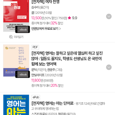
[전자책] 여자 전쟁
심수미
(옮긴이)
클
|
2019년 03월
13,500
9.9
원 (10% 할인 / 750원)
32%
종이책 정가 대비
할인
만권당에서 무료로 보기
미리읽기
PDF
[전자책] 영어는 잘하고 싶은데 열심히 하고 싶진
않아 : 일등도 꼴지도, 학생도 선생님도 온 국민이
함께 보는 영어책
문덕
(지은이),
권윤주
(그림)
한빛라이프
|
2020년 02월
11,800
원 (590원)
20%
종이책 정가 대비
할인
ePub
[전자책] 영어는 아는 단어로
- 왕기초 124단어로 간결하
고 우아하게 영어하는 법
스즈키 히로시
(지은이),
정은희
(옮긴이)