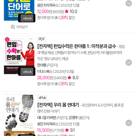
웅진지식하우스
|
2022년 12월
12,000
10.0
원 (600원)
29%
종이책 정가 대비
할인
미리읽기
PDF
[전자책] 편입수학은 한아름 1 : 미적분과 급수
- 정답
과 해설 제공, 선배들의 합격수기 수록, 편입수학 커리큘럼과 저자
직강 영상 QR코드 제공
한아름
(지은이)
미다스북스
|
2020년 03월
28,000
8.0
원 (1,400원)
26%
종이책 정가 대비
할인
ePub
[전자책] 우리 몸 연대기
- 유인원에서 도시인까지, 몸과 문
명의 진화 이야기
대니얼 리버먼
(지은이),
김명주
(옮긴이)
웅진지식하우스
|
2022년 12월
15,500
9.1
원 (770원)