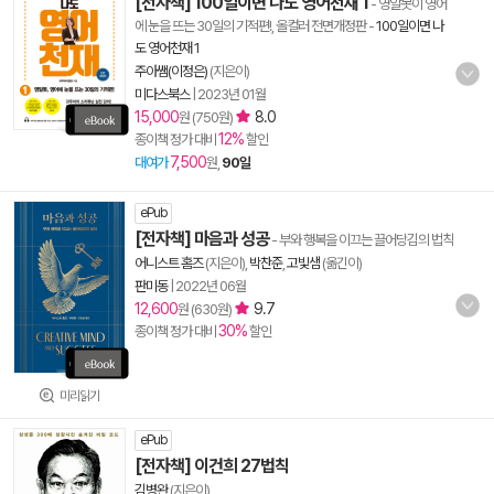
[전자책] 100일이면 나도 영어천재 1
- 영알못이 영어
에 눈을 뜨는 30일의 기적편!, 올컬러 전면개정판
-
100일이면 나
도 영어천재 1
주아쌤(이정은)
(지은이)
미다스북스
|
2023년 01월
15,000
8.0
원 (750원)
12%
종이책 정가 대비
할인
7,500
대여가
원,
90일
ePub
[전자책] 마음과 성공
- 부와 행복을 이끄는 끌어당김의 법칙
어니스트 홈즈
(지은이),
박찬준
,
고빛샘
(옮긴이)
판미동
|
2022년 06월
12,600
9.7
원 (630원)
30%
종이책 정가 대비
할인
미리읽기
ePub
[전자책] 이건희 27법칙
김병완
(지은이)