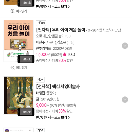
30%
종이책 정가 대비
할인
만권당에서 무료로 보기
미리읽기
ePub
[전자책] 우리 아이 처음 놀이
- 0~36개월 사소하지만 참
으로 대단한 발달 놀이 150
이현주
(지은이),
김소은
(그림)
한빛라이프
|
2020년 08월
12,000
10.0
원 (600원)
20%
종이책 정가 대비
할인
미리읽기
PDF
[전자책] 핵심 서양미술사
배영란
(옮긴이)
클
|
2019년 03월
9,000
원 (10% 할인 / 490원)
33%
종이책 정가 대비
할인
만권당에서 무료로 보기
PDF