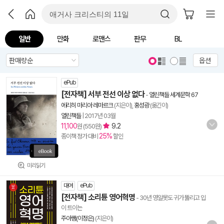
일반
만화
로맨스
판무
BL
옵션
ePub
[전자책] 서부 전선 이상 없다
-
열린책들 세계문학 67
에리히 마리아 레마르크
(지은이),
홍성광
(옮긴이)
열린책들
|
2017년 03월
11,100
9.2
원 (550원)
25%
종이책 정가 대비
할인
미리읽기
대여
ePub
[전자책] 소리튠 영어혁명
- 30년 영알못도 귀가 뚫리고 입
이 트이는
주아쌤(이정은)
(지은이)