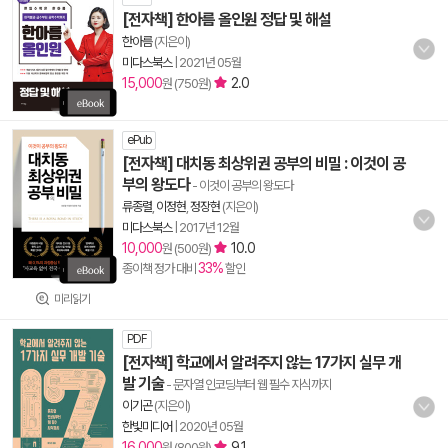
[전자책] 한아름 올인원 정답 및 해설
한아름
(지은이)
미다스북스
|
2021년 05월
15,000
2.0
원 (750원)
ePub
[전자책] 대치동 최상위권 공부의 비밀 : 이것이 공
부의 왕도다
- 이것이 공부의 왕도다
류종렬
,
이정현
,
정장현
(지은이)
미다스북스
|
2017년 12월
10,000
10.0
원 (500원)
33%
종이책 정가 대비
할인
미리읽기
PDF
[전자책] 학교에서 알려주지 않는 17가지 실무 개
발 기술
- 문자열 인코딩부터 웹 필수 지식까지
이기곤
(지은이)
한빛미디어
|
2020년 05월
16,000
9.1
원 (800원)