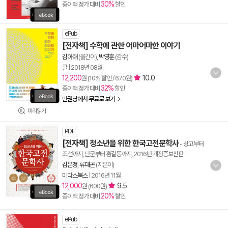
30%
종이책 정가 대비
할인
ePub
[전자책] 수학에 관한 어마어마한 이야기
김아애
(옮긴이),
박영훈
(감수)
클
|
2018년 08월
12,200
10.0
원 (10% 할인 / 670원)
32%
종이책 정가 대비
할인
만권당에서 무료로 보기
미리읽기
PDF
[전자책] 청소년을 위한 한국고전문학사
- 상고부터
조선까지, 단군부터 홍길동까지, 2016년 개정증보신판
김은정
,
류대곤
(지은이)
미다스북스
|
2016년 11월
12,000
9.5
원 (600원)
20%
종이책 정가 대비
할인
ePub