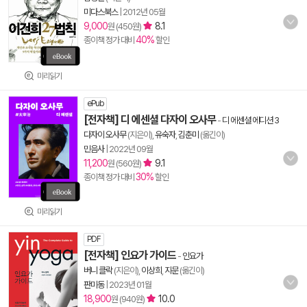
미다스북스
|
2012년 05월
9,000
8.1
원 (450원)
40%
종이책 정가 대비
할인
미리읽기
ePub
[전자책] 디 에센셜 다자이 오사무
-
디 에센셜 에디션 3
다자이 오사무
(지은이),
유숙자
,
김춘미
(옮긴이)
민음사
|
2022년 09월
11,200
9.1
원 (560원)
30%
종이책 정가 대비
할인
미리읽기
PDF
[전자책] 인요가 가이드
-
인요가
버니 클락
(지은이),
이상희
,
지문
(옮긴이)
판미동
|
2023년 01월
18,900
10.0
원 (940원)