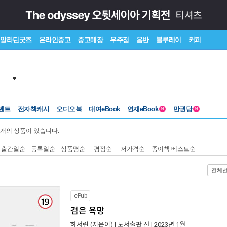
알라딘굿즈
온라인중고
중고매장
우주점
음반
블루레이
커피
벤트
전자책캐시
오디오북
대여eBook
연재eBook
만권당
N
N
개의 상품이 있습니다.
출간일순
등록일순
상품명순
평점순
저가격순
종이책 베스트순
전체
ePub
검은 욕망
하서린
(지은이) |
도서출판 선
| 2023년 1월