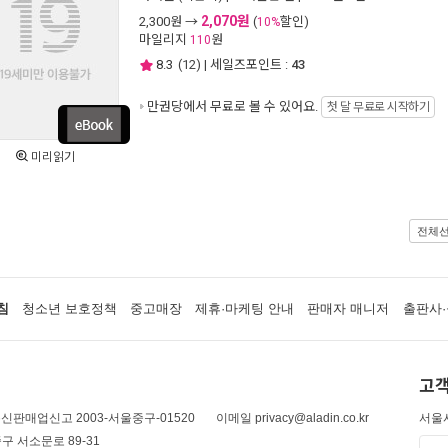
2,070원
2,300
원 →
(
할인)
10%
마일리지
원
110
8.3
(
12
) | 세일즈포인트 :
43
만권당에서
무료로 볼 수 있어요.
첫 달 무료로 시작하기
미리읽기
전체
침
청소년 보호정책
중고매장
제휴·마케팅 안내
판매자 매니저
출판사·
고객
신판매업신고 2003-서울중구-01520
이메일 privacy@aladin.co.kr
서울시
구 서소문로 89-31