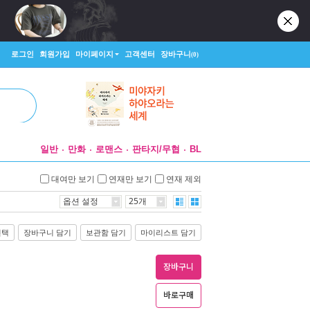
로그인
회원가입
마이페이지
고객센터
장바구니
(0)
일반
만화
로맨스
판타지/무협
BL
대여만 보기
연재만 보기
연재 제외
옵션 설정
25개
선택
장바구니 담기
보관함 담기
마이리스트 담기
장바구니
바로구매