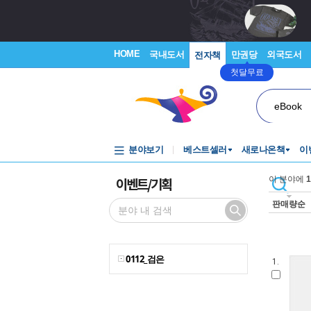
HOME
국내도서
만권당
외국도서
전자책
첫달무료
eBook
분야보기
베스트셀러
새로나온책
이
이벤트/기획
이 분야에
1
판매량순
0112_검은
1.