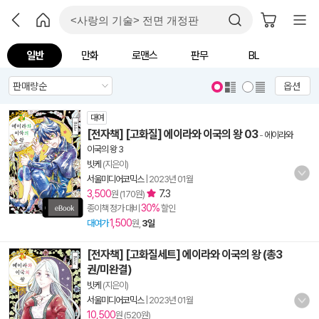
일반
만화
로맨스
판무
BL
옵션
대여
[전자책] [고화질] 에이라와 이국의 왕 03
-
에이라와
이국의 왕 3
빗케
(지은이)
서울미디어코믹스
|
2023년 01월
3,500
7.3
원 (170원)
30%
종이책 정가 대비
할인
1,500
대여가
원,
3일
[전자책] [고화질세트] 에이라와 이국의 왕 (총3
권/미완결)
빗케
(지은이)
서울미디어코믹스
|
2023년 01월
10,500
원 (520원)