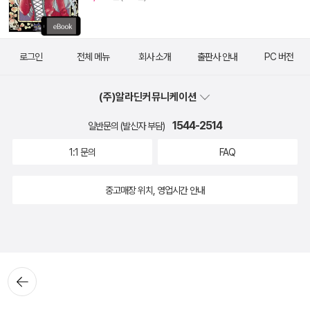
로그인
전체 메뉴
회사 소개
출판사 안내
PC 버전
(주)알라딘커뮤니케이션
1544-2514
일반문의 (발신자 부담)
1:1 문의
FAQ
중고매장 위치, 영업시간 안내
뒤로가
기