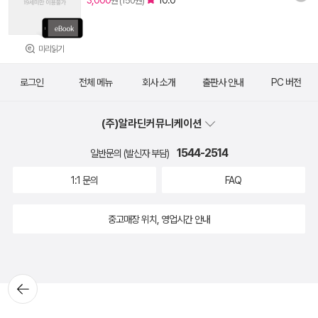
3,000
10.0
원 (150원)
미리읽기
로그인
전체 메뉴
회사 소개
출판사 안내
PC 버전
(주)알라딘커뮤니케이션
1544-2514
일반문의 (발신자 부담)
1:1 문의
FAQ
중고매장 위치, 영업시간 안내
뒤로가
기