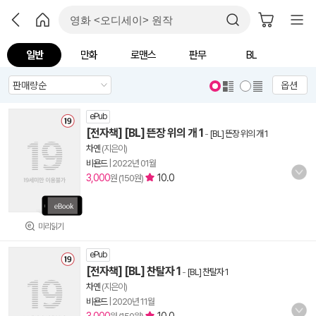
일반
만화
로맨스
판무
BL
옵션
ePub
[전자책] [BL] 뜬장 위의 개 1
-
[BL] 뜬장 위의 개 1
차옌
(지은이)
비욘드
|
2022년 01월
3,000
10.0
원 (150원)
미리읽기
ePub
[전자책] [BL] 찬탈자 1
-
[BL] 찬탈자 1
차옌
(지은이)
비욘드
|
2020년 11월