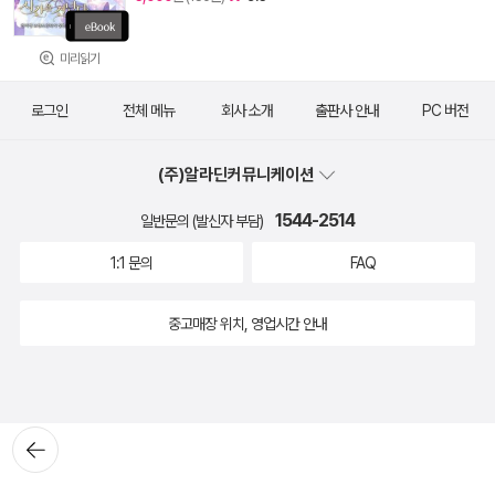
미리읽기
로그인
전체 메뉴
회사 소개
출판사 안내
PC 버전
(주)알라딘커뮤니케이션
1544-2514
일반문의 (발신자 부담)
1:1 문의
FAQ
중고매장 위치, 영업시간 안내
뒤로가
기