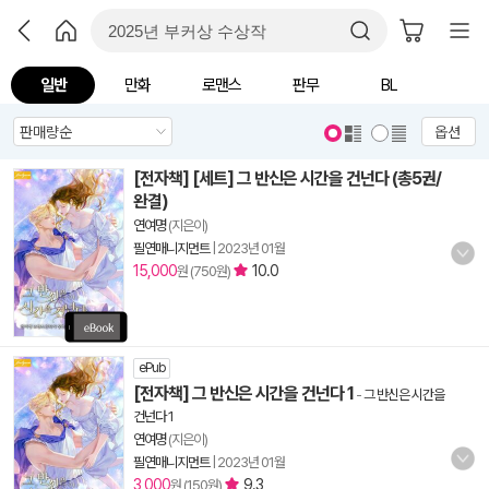
일반
만화
로맨스
판무
BL
옵션
[전자책] [세트] 그 반신은 시간을 건넌다 (총5권/
완결)
연여명
(지은이)
필연매니지먼트
|
2023년 01월
15,000
10.0
원 (750원)
ePub
[전자책] 그 반신은 시간을 건넌다 1
-
그 반신은 시간을
건넌다 1
연여명
(지은이)
필연매니지먼트
|
2023년 01월
3,000
9.3
원 (150원)