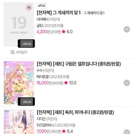
ePub
[전자책] 그 개새끼의 덫 1
-
그 개새끼의 덫 1
아라베시
(지은이)
글림
|
2023년 01월
4,200
8.0
원 (210원)
미리읽기
[전자책] [세트] 구원은 셀프입니다 (총5권/완결)
수수
(지은이)
페리윙클
|
2023년 01월
18,000
10.0
원 (900원)
[전자책] [세트] 독희, 피어나다 (총2권/완결)
지미신
(지은이)
위즈덤하우스
|
2023년 01월
7,000
8.4
원 (350원)