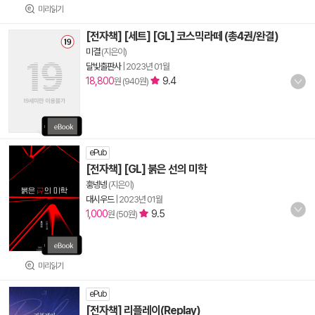
미리읽기
[전자책] [세트] [GL] 코스믹라떼 (총4권/완결)
미결
(지은이)
달빛출판사
|
2023년 01월
18,800
9.4
원 (940원)
ePub
[전자책] [GL] 붉은 선의 미학
훙넹넹
(지은이)
대시우드
|
2023년 01월
1,000
9.5
원 (50원)
미리읽기
ePub
[전자책] 리플레이(Replay)