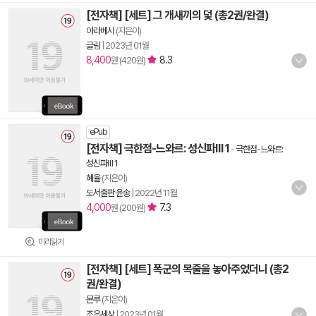
[전자책] [세트] 그 개새끼의 덫 (총2권/완결)
아라베시
(지은이)
글림
|
2023년 01월
8,400
8.3
원 (420원)
ePub
[전자책] 극한점-느와르: 성신파Ⅲ 1
-
극한점-느와르:
성신파Ⅲ 1
혜율
(지은이)
도서출판 윤송
|
2022년 11월
4,000
7.3
원 (200원)
미리읽기
[전자책] [세트] 폭군의 목줄을 놓아주었더니 (총2
권/완결)
몬루
(지은이)
조은세상
|
2023년 01월