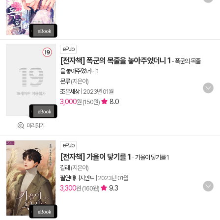
ePub
[전자책] 폭군의 목줄을 놓아주었더니 1
-
폭군의 목줄
을 놓아주었더니 1
몬루
(지은이)
조은세상
|
2023년 01월
3,000
8.0
원 (150원)
미리읽기
ePub
[전자책] 가을이 닿기를 1
-
가을이 닿기를 1
길래
(지은이)
필연매니지먼트
|
2023년 01월
3,300
9.3
원 (160원)