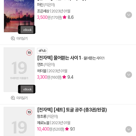
허린
(지은이)
조은세상
|
2023년 01월
3,500
8.6
원 (170원)
미리읽기
ePub
[전자책] 물어뜯는 사이 1
-
물어뜯는 사이 1
연초
(지은이)
에이블
|
2023년 01월
3,300
9.4
원 (160원)
미리읽기
[전자책] [세트] 토굴 공주 (총3권/완결)
함초롱
(지은이)
제로노블
|
2023년 01월
10,400
9.1
원 (520원)