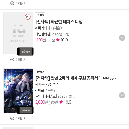
미리읽기
ePub
[전자책] 화끈한 페이스 피싱
해바라바나나
(지은이)
파인컬렉션
|
2022년 12월
1,100
10.0
원 (50원)
미리읽기
ePub
[전자책] 만년 2위의 세계 구원 공략서 1
-
만년 2위의
세계 구원 공략서 1
리베르
(지은이)
필연매니지먼트
|
2023년 01월
3,600
10.0
원 (180원)
미리읽기