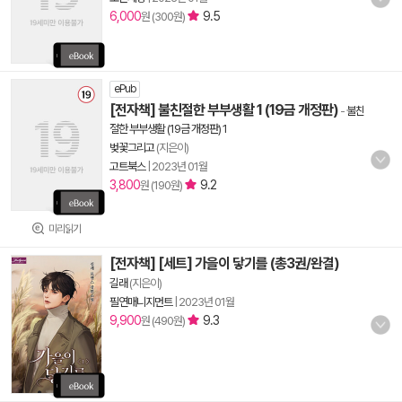
6,000
9.5
원 (300원)
ePub
[전자책] 불친절한 부부생활 1 (19금 개정판)
-
불친
절한 부부생활 (19금 개정판) 1
벚꽃그리고
(지은이)
고트북스
|
2023년 01월
3,800
9.2
원 (190원)
미리읽기
[전자책] [세트] 가을이 닿기를 (총3권/완결)
길래
(지은이)
필연매니지먼트
|
2023년 01월
9,900
9.3
원 (490원)