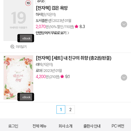
ePub
[전자책] 검은 욕망
하서린
(지은이)
도서출판 선
|
2023년 01월
2,070
8.3
원 (10% 할인 / 110원)
만권당에서 무료로 보기
미리읽기
[전자책] [세트] 내 친구의 취향 (총2권/완결)
라미
(지은이)
로아
|
2023년 01월
4,200
9.1
원 (210원)
1
2
로그인
전체 메뉴
회사 소개
출판사 안내
PC 버전