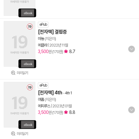
ePub
[전자책] 결핍증
마뇽
(지은이)
에클라
|
2022년 11월
3,500
8.7
원 (170원)
미리읽기
ePub
[전자책] 4th
-
4th 1
여홉
(지은이)
에피루스
|
2023년 01월
3,500
8.8
원 (170원)
미리읽기