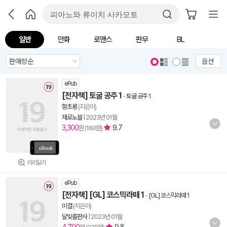
일반
만화
로맨스
판무
BL
옵션
ePub
[전자책] 토굴 공주 1
-
토굴 공주 1
함초롱
(지은이)
제로노블
|
2023년 01월
3,300
9.7
원 (160원)
미리읽기
ePub
[전자책] [GL] 코스믹라떼 1
-
[GL] 코스믹라떼 1
미결
(지은이)
달빛출판사
|
2023년 01월