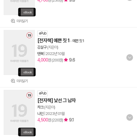
4,700
9.8
원 (230원)
미리읽기
ePub
[전자책] 예쁜 짓 1
-
예쁜 짓 1
김살구
(지은이)
텐북
|
2022년 10월
4,000
9.6
원 (200원)
미리읽기
ePub
[전자책] 낯선 그 남자
차크
(지은이)
나인
|
2023년 01월
4,500
9.1
원 (220원)