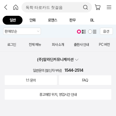
일반
만화
로맨스
판무
BL
옵션
로그인
전체 메뉴
회사 소개
출판사 안내
PC 버전
(주)알라딘커뮤니케이션
1544-2514
일반문의 (발신자 부담)
1:1 문의
FAQ
중고매장 위치, 영업시간 안내