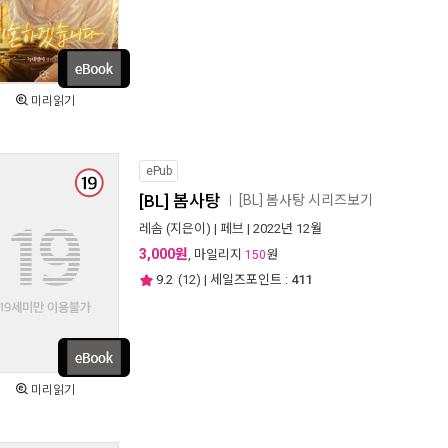
미리읽기
ePub
[BL] 봄사탕
[BL] 봄사탕 시리즈보기
ㅣ
레솜
(지은이) |
페브
| 2022년 12월
3,000원
, 마일리지
원
150
9.2
(
12
) | 세일즈포인트 :
411
미리읽기