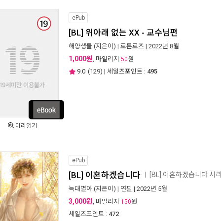
ePub
[BL] 위아래 없는 XX - 교수님편
해양생물
(지은이) |
로튼로즈
| 2022년 8월
1,000원
, 마일리지
원
50
9.0
(
129
) | 세일즈포인트 :
495
미리읽기
ePub
[BL] 이혼하겠습니다
[BL] 이혼하겠습니다 시
ㅣ
늑대별아
(지은이) |
연필
| 2022년 5월
3,000원
, 마일리지
원
150
세일즈포인트 :
472