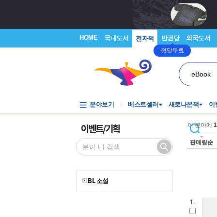
HOME
국내도서
만권당
외국도서
전자책
첫달무료
eBook
분야보기
베스트셀러
새로나온책
이
이벤트/기획
이 분야에
1
판매량순
BL 소설
1.