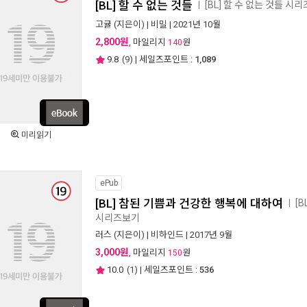
[BL] 할 수 없는 것들
[BL] 할 수 없는 것들 시
ㅣ
고귤
(지은이) |
비밀
| 2021년 10월
2,800원
, 마일리지
원
140
9.8
(
9
) | 세일즈포인트 :
1,089
미리읽기
ePub
[BL] 참된 기쁨과 건강한 행복에 대하여
[
ㅣ
시리즈보기
러스
(지은이) |
비하인드
| 2017년 9월
3,000원
, 마일리지
원
150
10.0
(
1
) | 세일즈포인트 :
536