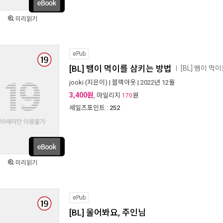
미리읽기
ePub
[BL] 뱀이 먹이를 삼키는 방법
[BL] 뱀이 
ㅣ
jooki
(지은이) |
블랙아웃
| 2022년 12월
3,400원
, 마일리지
원
170
세일즈포인트 :
252
미리읽기
ePub
[BL] 울어봐요, 주인님