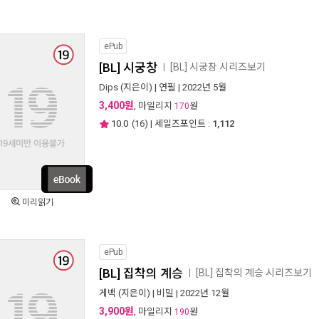
ePub
[BL] 시궁창
[BL] 시궁창 시리즈보기
ㅣ
Dips
(지은이) |
연필
| 2022년 5월
3,400원
, 마일리지
원
170
10.0
(
16
) | 세일즈포인트 :
1,112
미리읽기
ePub
[BL] 집착의 계승
[BL] 집착의 계승 시리즈보기
ㅣ
게백
(지은이) |
비밀
| 2022년 12월
3,900원
, 마일리지
원
190