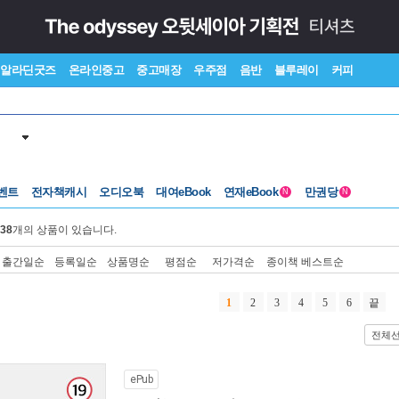
알라딘굿즈
온라인중고
중고매장
우주점
음반
블루레이
커피
벤트
전자책캐시
오디오북
대여eBook
연재eBook
만권당
N
N
38
개의 상품이 있습니다.
출간일순
등록일순
상품명순
평점순
저가격순
종이책 베스트순
1
2
3
4
5
6
끝
전체
ePub