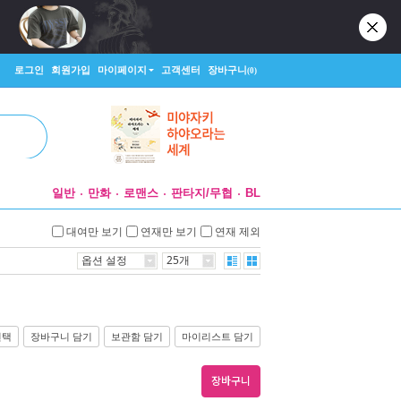
로그인
회원가입
마이페이지
고객센터
장바구니
(0)
일반
만화
로맨스
판타지/무협
BL
대여만 보기
연재만 보기
연재 제외
옵션 설정
25개
선택
장바구니 담기
보관함 담기
마이리스트 담기
장바구니