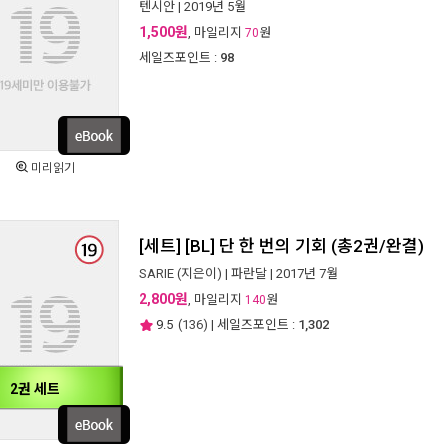
텐시안
| 2019년 5월
1,500원
, 마일리지
원
70
세일즈포인트 :
98
미리읽기
[세트] [BL] 단 한 번의 기회 (총2권/완결)
SARIE
(지은이) |
파란달
| 2017년 7월
2,800원
, 마일리지
원
140
9.5
(
136
) | 세일즈포인트 :
1,302
2권 세트