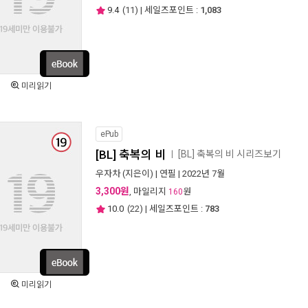
9.4
(
11
) | 세일즈포인트 :
1,083
미리읽기
ePub
[BL] 축복의 비
[BL] 축복의 비 시리즈보기
ㅣ
우자차
(지은이) |
연필
| 2022년 7월
3,300원
, 마일리지
원
160
10.0
(
22
) | 세일즈포인트 :
783
미리읽기