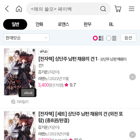
일반
만화
로맨스
판무
BL
옵션
ePub
[전자책] 상단주 남편 채용의 건 1
-
상단주 남편 채용의
건 1
김기온
(지은이)
라렌느
|
2022년 11월
3,400
9.7
원 (170원)
미리읽기
[전자책] [세트] 상단주 남편 채용의 건 (외전 포
함) (총8권/완결)
김기온
(지은이)
라렌느
|
2023년 01월