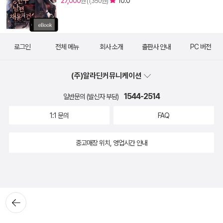
27,000
10.0
원 (1,350원)
로그인
전체 메뉴
회사 소개
출판사 안내
PC 버전
(주)알라딘커뮤니케이션
1544-2514
일반문의 (발신자 부담)
1:1 문의
FAQ
중고매장 위치, 영업시간 안내
뒤로가
기