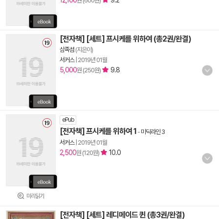
12,100
9.2
원 (600원)
[전자책] [세트] 프시케를 위하여 (총2권/완결)
삼족섬
(지은이)
서커스
|
2019년 01월
5,000
9.8
원 (250원)
ePub
[전자책] 프시케를 위하여 1
-
미딕라인 3
서커스
|
2019년 01월
2,500
10.0
원 (120원)
미리읽기
[전자책] [세트] 레디메이드 퀸 (총3권/완결)