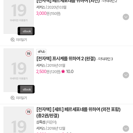
[전자책] 페르세포네를 위하여 (외전)
-
미딕라인 2
서커스
|
2020년 03월
3,000
원 (150원)
미리읽기
ePub
[전자책] 프시케를 위하여 2 (완결)
-
미딕라인 3
서커스
|
2019년 01월
2,500
10.0
원 (120원)
미리읽기
[전자책] [세트] 페르세포네를 위하여 (외전 포함)
(총2권/완결)
삼족섬
(지은이)
서커스
|
2018년 12월