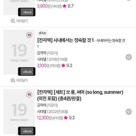
3,900
8.7
원 (190원)
미리읽기
ePub
[전자책] 사내에서는 정숙할 것 1
-
사내에서는 정숙할 것
1
김차차
(지은이)
시타델
|
2018년 09월
3,100
9.3
원 (150원)
미리읽기
[전자책] [세트] 쏘 롱, 써머 (so long, summer)
(외전 포함) (총4권/완결)
김차차
(지은이)
시타델
|
2022년 05월
12,300
9.3
원 (610원)