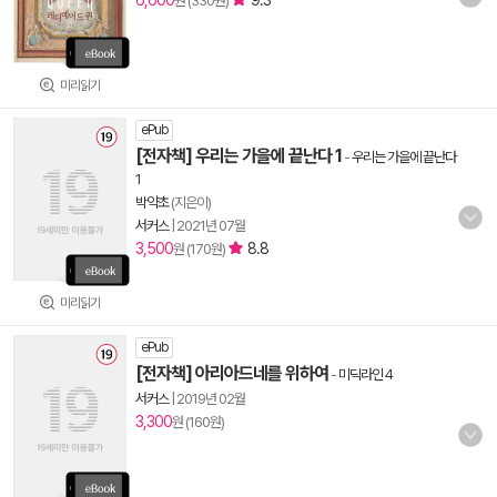
6,600
9.3
원 (330원)
미리읽기
ePub
[전자책] 우리는 가을에 끝난다 1
-
우리는 가을에 끝난다
1
박약초
(지은이)
서커스
|
2021년 07월
3,500
8.8
원 (170원)
미리읽기
ePub
[전자책] 아리아드네를 위하여
-
미딕라인 4
서커스
|
2019년 02월
3,300
원 (160원)