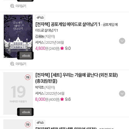
미리읽기
ePub
[전자책] 공포게임 메이드로 살아남기 1
-
공포게임 메
이드로 살아남기 1
김욤뇸
(지은이)
서커스
|
2021년 06월
4,800
9.0
원 (240원)
미리읽기
[전자책] [세트] 우리는 가을에 끝난다 (외전 포함)
(총3권/완결)
박약초
(지은이)
서커스
|
2022년 04월
8,000
9.6
원 (400원)
ePub