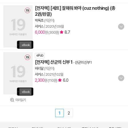
[전자책] [세트] 잘해줘 봐야 (cuz nothing) (총
2권/완결)
박독초
(지은이)
서커스
|
2020년 09월
6,000
8.7
원 (300원)
ePub
[전자책] 산군의 신부 1
-
산군의 신부 1
바리달
(지은이)
서커스
|
2021년 02월
2,300
6.0
원 (110원)
미리읽기
1
2