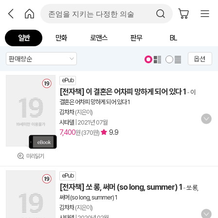
일반
만화
로맨스
판무
BL
옵션
ePub
[전자책] 이 결혼은 어차피 망하게 되어 있다 1
-
이
결혼은 어차피 망하게 되어 있다 1
김차차
(지은이)
시타델
|
2021년 07월
7,400
9.9
원 (370원)
미리읽기
ePub
[전자책] 쏘 롱, 써머 (so long, summer) 1
-
쏘 롱,
써머 (so long, summer) 1
김차차
(지은이)
시타델
|
2020년 02월