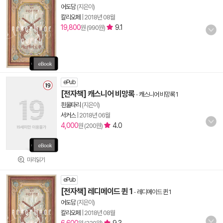
어도담
(지은이)
칼리오페
|
2018년 08월
19,800
9.1
원 (990원)
ePub
[전자책] 캐스니어 비망록
-
캐스니어 비망록 1
흰울타리
(지은이)
서커스
|
2018년 06월
4,000
4.0
원 (200원)
미리읽기
ePub
[전자책] 레디메이드 퀸 1
-
레디메이드 퀸 1
어도담
(지은이)
칼리오페
|
2018년 08월