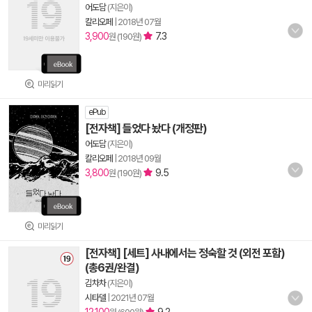
어도담
(지은이)
칼리오페
|
2018년 07월
3,900
7.3
원 (190원)
미리읽기
ePub
[전자책] 들었다 놨다 (개정판)
어도담
(지은이)
칼리오페
|
2018년 09월
3,800
9.5
원 (190원)
미리읽기
[전자책] [세트] 사내에서는 정숙할 것 (외전 포함)
(총6권/완결)
김차차
(지은이)
시타델
|
2021년 07월