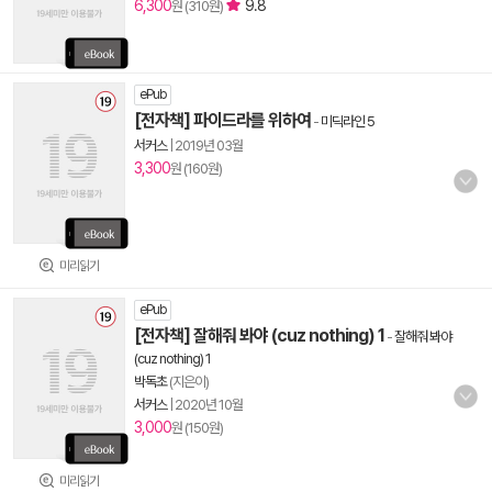
6,300
9.8
원 (310원)
ePub
[전자책] 파이드라를 위하여
-
미딕라인 5
서커스
|
2019년 03월
3,300
원 (160원)
미리읽기
ePub
[전자책] 잘해줘 봐야 (cuz nothing) 1
-
잘해줘 봐야
(cuz nothing) 1
박독초
(지은이)
서커스
|
2020년 10월
3,000
원 (150원)
미리읽기