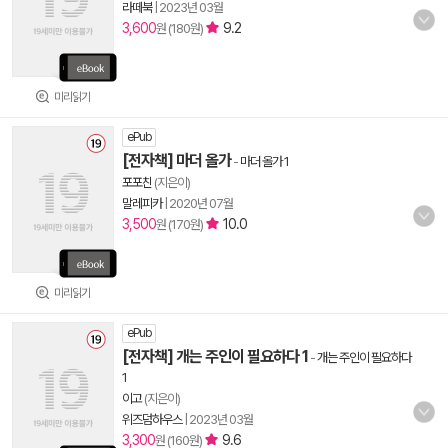
라떼북
|
2023년 03월
3,600
9.2
원 (180원)
미리읽기
ePub
[전자책] 마더 올가
-
마더 올가 1
포포친
(지은이)
말레피카
|
2020년 07월
3,500
10.0
원 (170원)
미리읽기
ePub
[전자책] 개는 주인이 필요하다 1
-
개는 주인이 필요하다
1
이고
(지은이)
위즈덤하우스
|
2023년 03월
3,300
9.6
원 (160원)