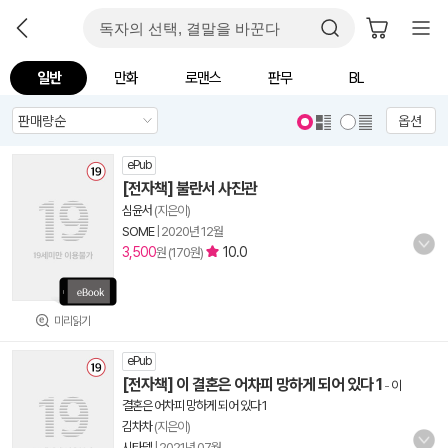
일반
만화
로맨스
판무
BL
옵션
ePub
[전자책] 불란서 사진관
심윤서
(지은이)
SOME
|
2020년 12월
3,500
10.0
원 (170원)
미리읽기
ePub
[전자책] 이 결혼은 어차피 망하게 되어 있다 1
-
이
결혼은 어차피 망하게 되어 있다 1
김차차
(지은이)
시타델
|
2021년 07월