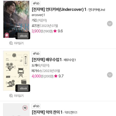
ePub
[전자책] 언더커버(Undercover) 1
-
언더커버(Und
ercover) 1
가김
(지은이)
로즈엔
|
2023년 07월
3,900
9.6
원 (190원)
미리읽기
ePub
[전자책] 배우수업 1
-
배우수업 1
도개비
(지은이)
페가수스
|
2023년 01월
4,000
9.7
원 (200원)
미리읽기
ePub
[전자책] 악의 찬미 1
-
악의 찬미 1