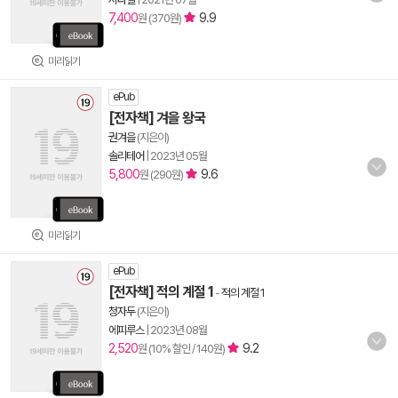
7,400
9.9
원 (370원)
미리읽기
ePub
[전자책] 겨을 왕국
권겨을
(지은이)
솔리테어
|
2023년 05월
5,800
9.6
원 (290원)
미리읽기
ePub
[전자책] 적의 계절 1
-
적의 계절 1
청자두
(지은이)
에피루스
|
2023년 08월
2,520
9.2
원 (10% 할인 / 140원)