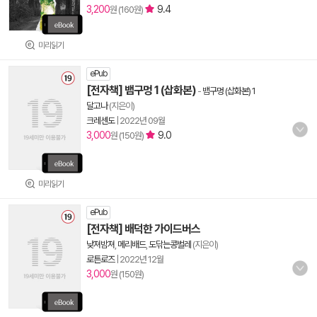
3,200
9.4
원 (160원)
미리읽기
ePub
[전자책] 뱀구멍 1 (삽화본)
-
뱀구멍 (삽화본) 1
달고나
(지은이)
크레센도
|
2022년 09월
3,000
9.0
원 (150원)
미리읽기
ePub
[전자책] 배덕한 가이드버스
낮져밤져
,
메리배드
,
도닦는콩벌레
(지은이)
로튼로즈
|
2022년 12월
3,000
원 (150원)