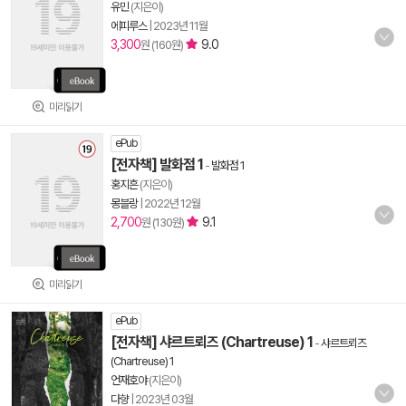
유민
(지은이)
에피루스
|
2023년 11월
3,300
9.0
원 (160원)
미리읽기
ePub
[전자책] 발화점 1
-
발화점 1
홍지흔
(지은이)
몽블랑
|
2022년 12월
2,700
9.1
원 (130원)
미리읽기
ePub
[전자책] 샤르트뢰즈 (Chartreuse) 1
-
샤르트뢰즈
(Chartreuse) 1
언재호야
(지은이)
다향
|
2023년 03월