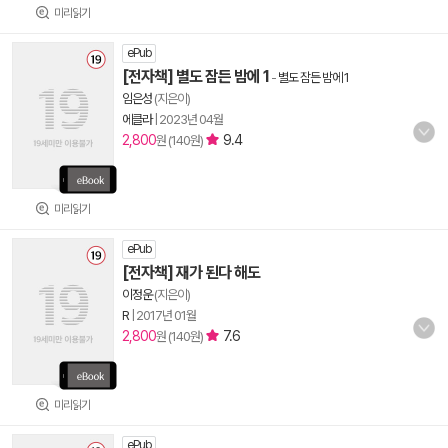
미리읽기
ePub
[전자책] 별도 잠든 밤에 1
-
별도 잠든 밤에 1
임은성
(지은이)
에클라
|
2023년 04월
2,800
9.4
원 (140원)
미리읽기
ePub
[전자책] 재가 된다 해도
이정운
(지은이)
R
|
2017년 01월
2,800
7.6
원 (140원)
미리읽기
ePub