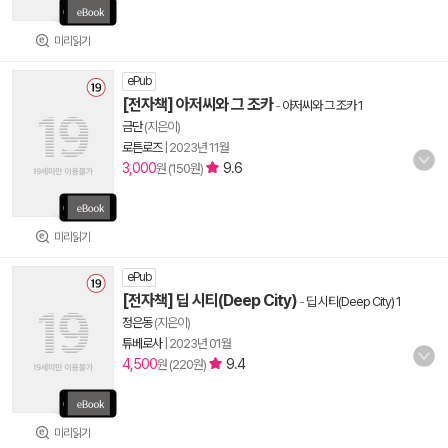
미리읽기
ePub
[전자책] 아저씨와 그 조카
-
아저씨와 그 조카 1
금단
(지은이)
로튼로즈
|
2023년 11월
3,000
9.6
원 (150원)
미리읽기
ePub
[전자책] 딥 시티(Deep City)
-
딥 시티(Deep City) 1
정은동
(지은이)
튜베로사
|
2023년 01월
4,500
9.4
원 (220원)
미리읽기