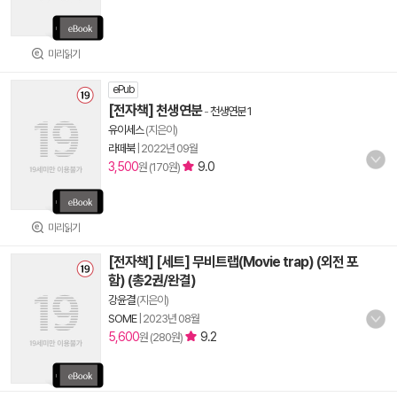
미리읽기
ePub
[전자책] 천생연분
-
천생연분 1
유이세스
(지은이)
라떼북
|
2022년 09월
3,500
9.0
원 (170원)
미리읽기
[전자책] [세트] 무비트랩(Movie trap) (외전 포
함) (총2권/완결)
강윤결
(지은이)
SOME
|
2023년 08월
5,600
9.2
원 (280원)