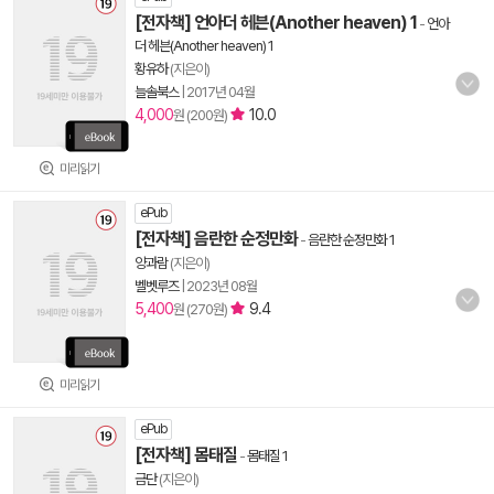
[전자책] 언아더 헤븐(Another heaven) 1
-
언아
더 헤븐(Another heaven) 1
황유하
(지은이)
늘솔북스
|
2017년 04월
4,000
10.0
원 (200원)
미리읽기
ePub
[전자책] 음란한 순정만화
-
음란한 순정만화 1
양과람
(지은이)
벨벳루즈
|
2023년 08월
5,400
9.4
원 (270원)
미리읽기
ePub
[전자책] 몸태질
-
몸태질 1
금단
(지은이)