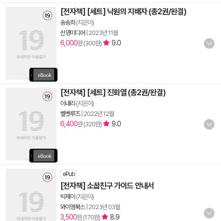
[전자책] [세트] 낙원의 지배자 (총2권/완결)
송송희
(지은이)
신영미디어
|
2023년 11월
6,000
9.0
원 (300원)
[전자책] [세트] 진화열 (총2권/완결)
이내리
(지은이)
벨벳루즈
|
2022년 12월
6,400
9.0
원 (320원)
ePub
[전자책] 소꿉친구 가이드 안내서
빅제이
(지은이)
와이엠북스
|
2023년 03월
3,500
8.9
원 (170원)