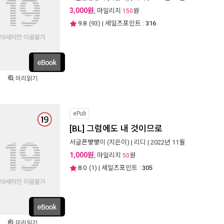
3,000원
, 마일리지
원
150
9.8
(
93
) | 세일즈포인트 :
316
미리읽기
ePub
[BL] 그럼에도 내 것이므로
서글픈빻빻이
(지은이) |
리디
| 2022년 11월
1,000원
, 마일리지
원
50
8.0
(
1
) | 세일즈포인트 :
305
미리읽기