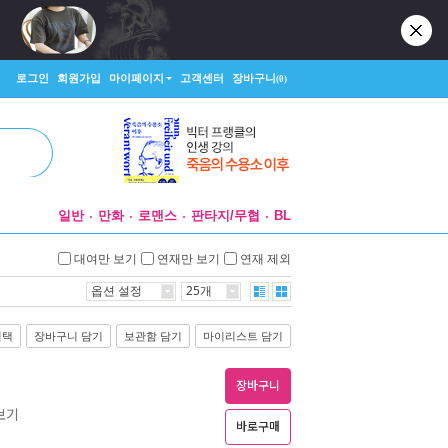
로그인
회원가입
마이페이지
고객센터
장바구니
(0)
일반
만화
로맨스
판타지/무협
BL
대여만 보기
연재만 보기
연재 제외
옵션 설정
25개
선택
장바구니 담기
보관함 담기
마이리스트 담기
장바구니
보기
바로구매