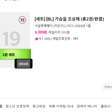
[세트] [BL] 가슴을 조심해 (총2권/완결)
서글픈빻빻이
(지은이) |
리디
| 2023년 1월
6,000원
, 마일리지
원
300
9.7
(
36
) | 세일즈포인트 :
191
2권 세트
전체
침
청소년 보호정책
중고매장
제휴·마케팅 안내
판매자 매니저
출판사·