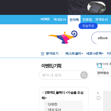
HOME
국내도서
만권당
외국도서
전자책
첫달무료
eBook
분야보기
베스트셀러
새로나온책
이
이벤트/기획
이 분야에
3
판매량순
230102_블랙디 <가슴을 조심
1.
해>
단편전
대상 도서