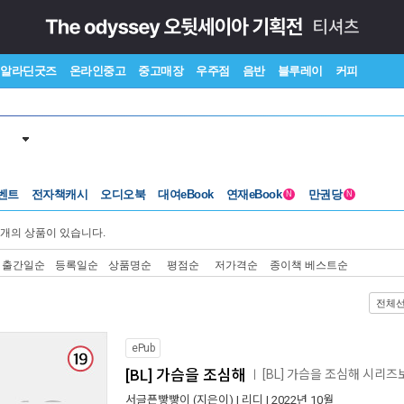
알라딘굿즈
온라인중고
중고매장
우주점
음반
블루레이
커피
벤트
전자책캐시
오디오북
대여eBook
연재eBook
만권당
N
N
개의 상품이 있습니다.
출간일순
등록일순
상품명순
평점순
저가격순
종이책 베스트순
전체
ePub
[BL] 가슴을 조심해
[BL] 가슴을 조심해 시리즈
ㅣ
서글픈빻빻이
(지은이) |
리디
| 2022년 10월