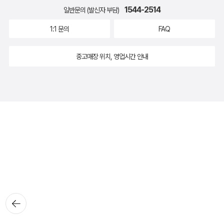
1544-2514
일반문의 (발신자 부담)
1:1 문의
FAQ
중고매장 위치, 영업시간 안내
뒤로가
기