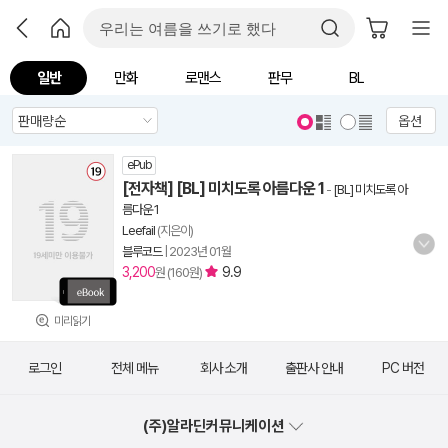
일반
만화
로맨스
판무
BL
옵션
ePub
[전자책] [BL] 미치도록 아름다운 1
-
[BL] 미치도록 아
름다운 1
Leefail
(지은이)
블루코드
|
2023년 01월
3,200
9.9
원 (160원)
미리읽기
로그인
전체 메뉴
회사 소개
출판사 안내
PC 버전
(주)알라딘커뮤니케이션