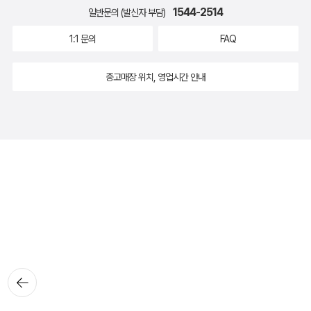
1544-2514
일반문의 (발신자 부담)
1:1 문의
FAQ
중고매장 위치, 영업시간 안내
뒤로가
기