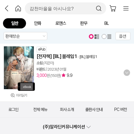
일반
만화
로맨스
판무
BL
옵션
ePub
[전자책] [BL] 블레임 1
-
[BL] 블레임 1
소림
(지은이)
비욘드
|
2023년 01월
3,000
9.9
원 (150원)
미리읽기
로그인
전체 메뉴
회사 소개
출판사 안내
PC 버전
(주)알라딘커뮤니케이션