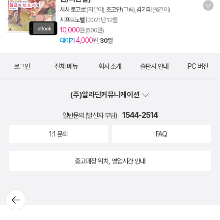
사사 토고로
(지은이),
초코안
(그림),
김기태
(옮긴이)
시프트노벨
|
2021년 12월
10,000
원 (500원)
4,000
대여가
원,
30일
로그인
전체 메뉴
회사 소개
출판사 안내
PC 버전
(주)알라딘커뮤니케이션
1544-2514
일반문의 (발신자 부담)
1:1 문의
FAQ
중고매장 위치, 영업시간 안내
뒤로가
기