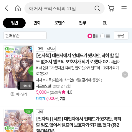
일반
만화
로맨스
판무
BL
옵션
대여
ePub
[전자책] 대현자에서 언데드가 됐지만, 딱히 할 일
도 없어서 엘프의 보호자가 되기로 했다 02
-
대현자
에서 언데드가 됐지만, 딱히 할 일도 없어서 엘프의 보호자가 되기
로 했다 2
사사 토고로
(지은이),
초코안
(그림),
김기태
(옮긴이)
시프트노벨
|
2021년 12월
5,000
4.0
원 (250원)
미리읽기
2,000
대여가
원,
7일
대여
[전자책] [세트] 대현자에서 언데드가 됐지만, 딱히
할 일도 없어서 엘프의 보호자가 되기로 했다 (총2
권/미완결)