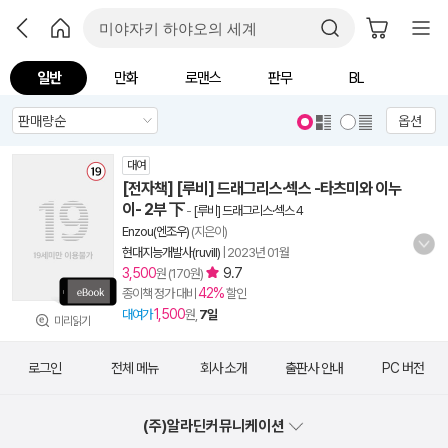
일반
만화
로맨스
판무
BL
옵션
대여
[전자책] [루비] 드래그리스·섹스 -타츠미와 이누
이- 2부 下
-
[루비] 드래그리스·섹스 4
Enzou(엔조우)
(지은이)
현대지능개발사(ruvill)
|
2023년 01월
3,500
9.7
원 (170원)
42%
종이책 정가 대비
할인
1,500
대여가
원,
7일
미리읽기
로그인
전체 메뉴
회사 소개
출판사 안내
PC 버전
(주)알라딘커뮤니케이션