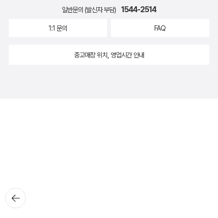
1544-2514
일반문의 (발신자 부담)
1:1 문의
FAQ
중고매장 위치, 영업시간 안내
뒤로가
기