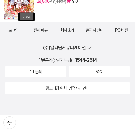
28,800
9.0
원 (1,440원)
로그인
전체 메뉴
회사 소개
출판사 안내
PC 버전
(주)알라딘커뮤니케이션
1544-2514
일반문의 (발신자 부담)
1:1 문의
FAQ
중고매장 위치, 영업시간 안내
뒤로가
기