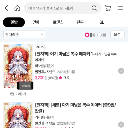
일반
만화
로맨스
판무
BL
옵션
ePub
[전자책] 아기 마님은 복수 메이커 1
-
아기 마님은 복수
메이커 1
리사벨
(지은이)
필연매니지먼트
|
2023년 01월
3,200
9.3
원 (160원)
미리읽기
[전자책] [세트] 아기 마님은 복수 메이커 (총9권/
완결)
리사벨
(지은이)
필연매니지먼트
|
2023년 01월