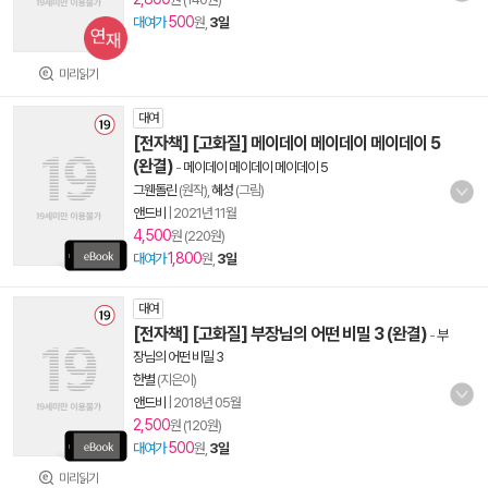
500
대여가
원,
3일
미리읽기
대여
[전자책] [고화질] 메이데이 메이데이 메이데이 5
(완결)
-
메이데이 메이데이 메이데이 5
그웬돌린
(원작),
혜성
(그림)
앤드비
|
2021년 11월
4,500
원 (220원)
1,800
대여가
원,
3일
대여
[전자책] [고화질] 부장님의 어떤 비밀 3 (완결)
-
부
장님의 어떤 비밀 3
한별
(지은이)
앤드비
|
2018년 05월
2,500
원 (120원)
500
대여가
원,
3일
미리읽기