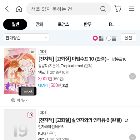
일반
만화
로맨스
판무
BL
옵션
대여
[전자책] [고화질] 마법수프 10 (완결)
-
마법수프 10
김공작
(지은이),
Tropicalarmpit
(원작)
앤드비
|
2018년 10월
3,000
원 (150원)
1,500
대여가
원,
3일
미리읽기
대여
[전자책] [고화질] 살인자와의 인터뷰 6 (완결)
-
살
인자와의 인터뷰 6
KJK
(지은이)
앤드비
|
2019년 07월