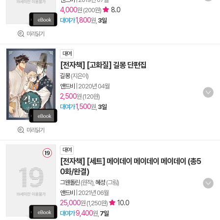
4,000
8.0
원 (200원)
1,800
대여가
원,
3일
미리읽기
대여
[전자책] [고화질] 길몽 단편집
길몽
(지은이)
앤드비
|
2020년 04월
2,500
원 (120원)
1,500
대여가
원,
3일
미리읽기
대여
[전자책] [세트] 메이데이 메이데이 메이데이 (총5
0화/완결)
그웬돌린
(원작),
혜성
(그림)
앤드비
|
2021년 06월
25,000
10.0
원 (1,250원)
9,400
대여가
원,
7일