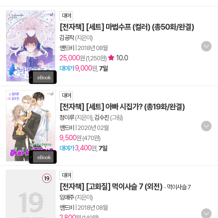
대여
[전자책] [세트] 마법수프 (컬러) (총50화/완결)
김공작
(지은이)
앤드비
|
2018년 08월
25,000
10.0
원 (1,250원)
9,000
대여가
원,
7일
대여
[전자책] [세트] 아빠 시집가? (총19화/완결)
정이루
(지은이),
김수진
(그림)
앤드비
|
2020년 02월
9,500
원 (470원)
3,400
대여가
원,
7일
대여
[전자책] [고화질] 먹이사슬 7 (외전)
-
먹이사슬 7
임애주
(지은이)
앤드비
|
2018년 08월
2,800
원 (140원)