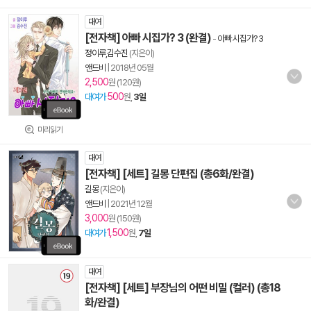
대여
[전자책] 아빠 시집가? 3 (완결)
-
아빠 시집가? 3
정이루,김수진
(지은이)
앤드비
|
2018년 05월
2,500
원 (120원)
500
대여가
원,
3일
미리읽기
대여
[전자책] [세트] 길몽 단편집 (총6화/완결)
길몽
(지은이)
앤드비
|
2021년 12월
3,000
원 (150원)
1,500
대여가
원,
7일
대여
[전자책] [세트] 부장님의 어떤 비밀 (컬러) (총18
화/완결)