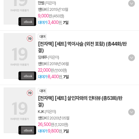
한별
(지은이)
앤드비
|
2015년 10월
9,000
원 (450원)
3,400
대여가
원,
7일
대여
[전자책] [세트] 먹이사슬 (외전 포함) (총44화/완
결)
임애주
(지은이)
앤드비
|
2018년 06월
22,000
원 (1,100원)
8,400
대여가
원,
7일
대여
[전자책] [세트] 살인자와의 인터뷰 (총53화/완
결)
KJK
(지은이)
앤드비
|
2020년 05월
26,500
원 (1,320원)
9,800
대여가
원,
7일