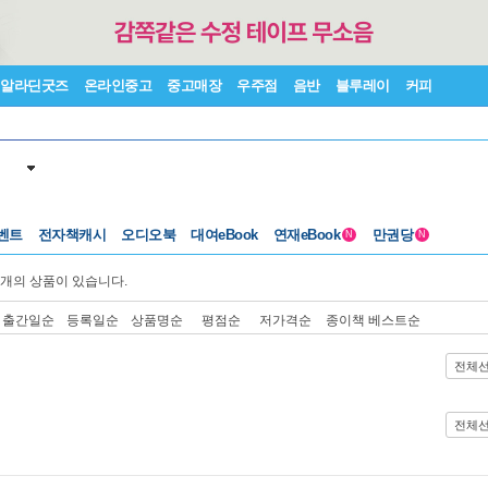
알라딘굿즈
온라인중고
중고매장
우주점
음반
블루레이
커피
벤트
전자책캐시
오디오북
대여eBook
연재eBook
만권당
N
N
개의 상품이 있습니다.
출간일순
등록일순
상품명순
평점순
저가격순
종이책 베스트순
전체
전체