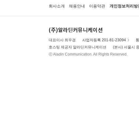
회사소개
채용안내
이용약관
개인정보처리방
(주)알라딘커뮤니케이션
대표이사 최우경
사업자등록 201-81-23094
통
호스팅 제공자 알라딘커뮤니케이션
(본사) 서울시 중
ⓒ Aladin Communication. All Rights Reserved.