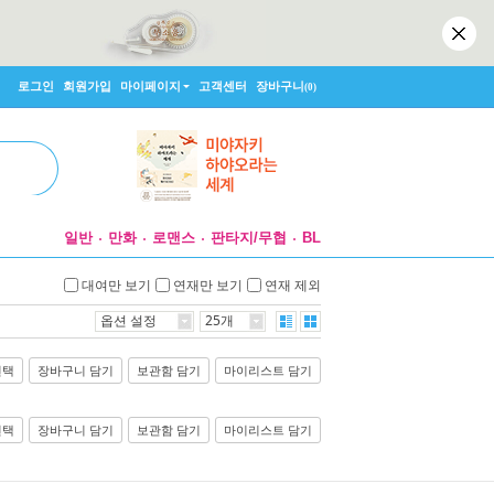
로그인
회원가입
마이페이지
고객센터
장바구니
(0)
일반
만화
로맨스
판타지/무협
BL
대여만 보기
연재만 보기
연재 제외
옵션 설정
25개
선택
장바구니 담기
보관함 담기
마이리스트 담기
선택
장바구니 담기
보관함 담기
마이리스트 담기