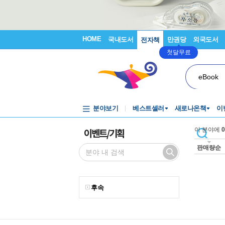
HOME
국내도서
만권당
외국도서
전자책
첫달무료
eBook
분야보기
베스트셀러
새로나온책
이
이벤트/기획
이 분야에
0
판매량순
후속