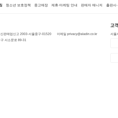
침
청소년 보호정책
중고매장
제휴·마케팅 안내
판매자 매니저
출판사·
고객
신판매업신고 2003-서울중구-01520
이메일 privacy@aladin.co.kr
서울시
구 서소문로 89-31