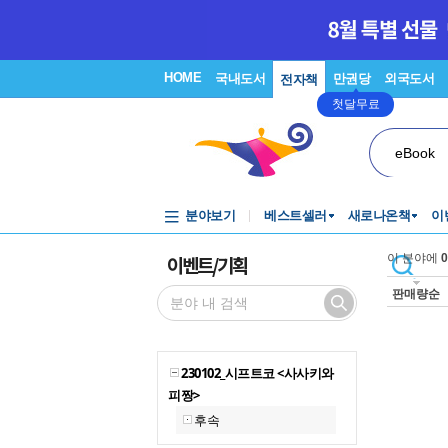
HOME
국내도서
만권당
외국도서
전자책
첫달무료
eBook
분야보기
베스트셀러
새로나온책
이
이벤트/기획
이 분야에
0
판매량순
230102_시프트코 <사사키와
피짱>
후속