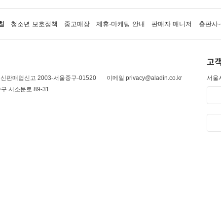
침
청소년 보호정책
중고매장
제휴·마케팅 안내
판매자 매니저
출판사·
고객
신판매업신고 2003-서울중구-01520
이메일 privacy@aladin.co.kr
서울시
구 서소문로 89-31