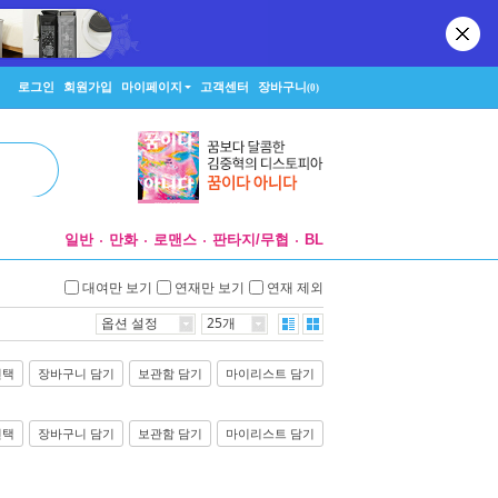
로그인
회원가입
마이페이지
고객센터
장바구니
(0)
일반
만화
로맨스
판타지/무협
BL
대여만 보기
연재만 보기
연재 제외
옵션 설정
25개
선택
장바구니 담기
보관함 담기
마이리스트 담기
선택
장바구니 담기
보관함 담기
마이리스트 담기