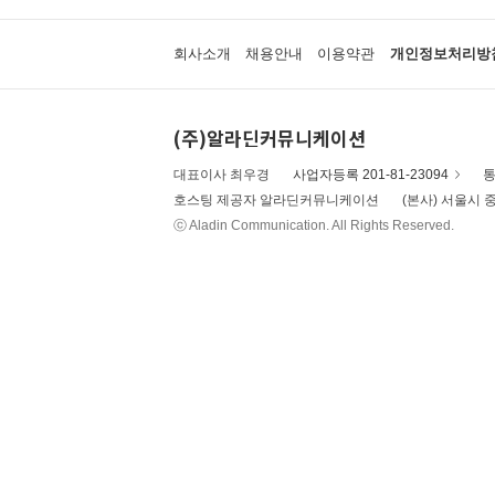
회사소개
채용안내
이용약관
개인정보처리방
(주)알라딘커뮤니케이션
대표이사 최우경
사업자등록 201-81-23094
통
호스팅 제공자 알라딘커뮤니케이션
(본사) 서울시 중
ⓒ Aladin Communication. All Rights Reserved.