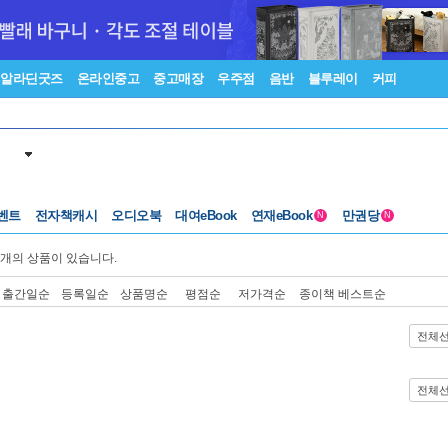
알라딘굿즈
온라인중고
중고매장
우주점
음반
블루레이
커피
벤트
전자책캐시
오디오북
대여eBook
연재eBook
만권당
N
N
개의 상품이 있습니다.
출간일순
등록일순
상품명순
평점순
저가격순
종이책 베스트순
전체
전체