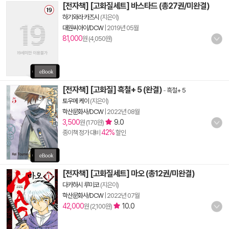
[전자책] [고화질세트] 바스타드 (총27권/미완결)
하기와라 카즈시
(지은이)
대원씨아이/DCW
|
2019년 05월
81,000
원 (4,050원)
[전자책] [고화질] 흑철+ 5 (완결)
-
흑철+ 5
토우메 케이
(지은이)
학산문화사/DCW
|
2022년 08월
3,500
9.0
원 (170원)
42%
종이책 정가 대비
할인
[전자책] [고화질세트] 마오 (총12권/미완결)
다카하시 루미코
(지은이)
학산문화사/DCW
|
2022년 07월
42,000
10.0
원 (2,100원)