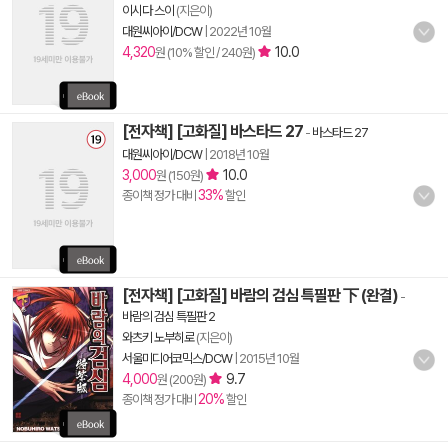
이시다 스이
(지은이)
대원씨아이/DCW
|
2022년 10월
4,320
10.0
원 (10% 할인 / 240원)
[전자책] [고화질] 바스타드 27
-
바스타드 27
대원씨아이/DCW
|
2018년 10월
3,000
10.0
원 (150원)
33%
종이책 정가 대비
할인
[전자책] [고화질] 바람의 검심 특필판 下 (완결)
-
바람의 검심 특필판 2
와츠키 노부히로
(지은이)
서울미디어코믹스/DCW
|
2015년 10월
4,000
9.7
원 (200원)
20%
종이책 정가 대비
할인