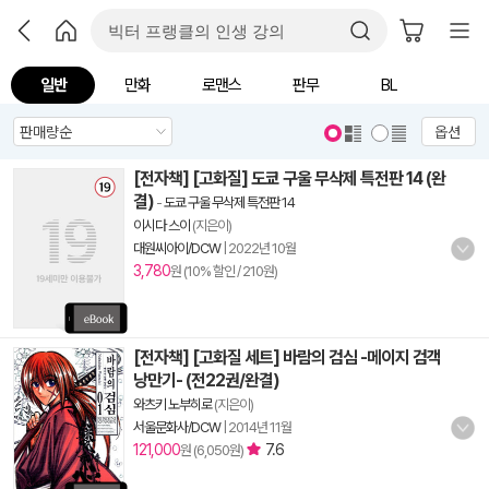
일반
만화
로맨스
판무
BL
옵션
[전자책] [고화질] 도쿄 구울 무삭제 특전판 14 (완
결)
-
도쿄 구울 무삭제 특전판 14
이시다 스이
(지은이)
대원씨아이/DCW
|
2022년 10월
3,780
원 (10% 할인 / 210원)
[전자책] [고화질 세트] 바람의 검심 -메이지 검객
낭만기- (전22권/완결)
와츠키 노부히로
(지은이)
서울문화사/DCW
|
2014년 11월
121,000
7.6
원 (6,050원)