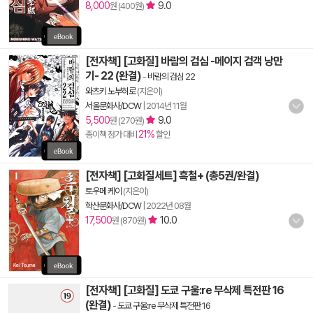
8,000
9.0
원 (400원)
[전자책] [고화질] 바람의 검심 -메이지 검객 낭만
기- 22 (완결)
-
바람의 검심 22
와츠키 노부히로
(지은이)
서울문화사/DCW
|
2014년 11월
5,500
9.0
원 (270원)
21%
종이책 정가 대비
할인
[전자책] [고화질세트] 흑철+ (총5권/완결)
토우메 케이
(지은이)
학산문화사/DCW
|
2022년 08월
17,500
10.0
원 (870원)
[전자책] [고화질] 도쿄 구울:re 무삭제 특전판 16
(완결)
-
도쿄 구울:re 무삭제 특전판 16