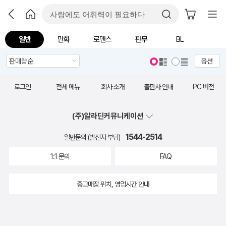
일반
만화
로맨스
판무
BL
옵션
로그인
전체 메뉴
회사 소개
출판사 안내
PC 버전
(주)알라딘커뮤니케이션
1544-2514
일반문의 (발신자 부담)
1:1 문의
FAQ
중고매장 위치, 영업시간 안내