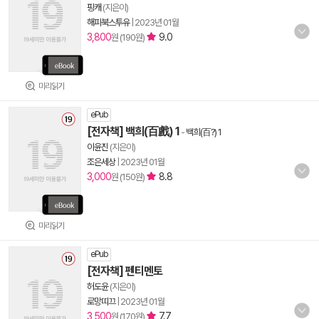
핑캐
(지은이)
해피북스투유
|
2023년 01월
3,800
9.0
원 (190원)
미리읽기
ePub
[전자책] 백희(百戲) 1
-
백희(百?) 1
이윤진
(지은이)
조은세상
|
2023년 01월
3,000
8.8
원 (150원)
미리읽기
ePub
[전자책] 펜티멘토
허도윤
(지은이)
로망띠끄
|
2023년 01월
3,500
7.7
원 (170원)