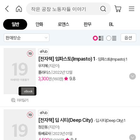
일반
만화
로맨스
판무
BL
옵션
ePub
[전자책] 임파스토(Impasto) 1
-
임파스토(Impasto) 1
우지혜
(지은이)
폴라리스
|
2022년 12월
3,300
9.8
원 (160원)
미리읽기
ePub
[전자책] 딥 시티(Deep City)
-
딥 시티(Deep City) 1
정은동
(지은이)
튜베로사
|
2023년 01월