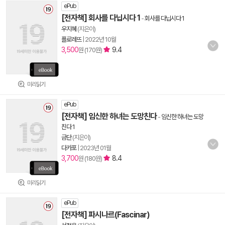
ePub
[전자책] 회사를 다닙시다 1
-
회사를 다닙시다 1
우지혜
(지은이)
플로레뜨
|
2022년 10월
3,500
9.4
원 (170원)
미리읽기
ePub
[전자책] 임신한 하녀는 도망친다
-
임신한 하녀는 도망
친다 1
금단
(지은이)
다카포
|
2023년 01월
3,700
8.4
원 (180원)
미리읽기
ePub
[전자책] 파시나르(Fascinar)