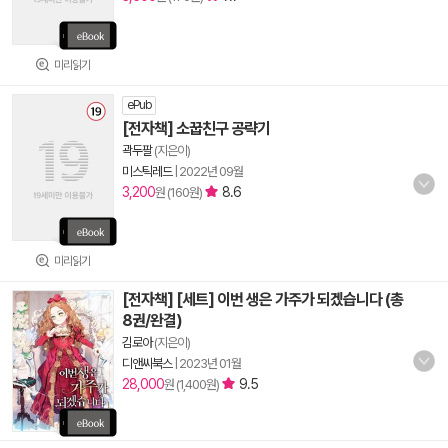
미리읽기
ePub
[전자책] 소꿉친구 공략기
곽두팔
(지은이)
미스틱레드
|
2022년 09월
3,200
8.6
원 (160원)
미리읽기
[전자책] [세트] 이번 생은 가주가 되겠습니다 (총
8권/완결)
김로아
(지은이)
디앤씨북스
|
2023년 01월
28,000
9.5
원 (1,400원)