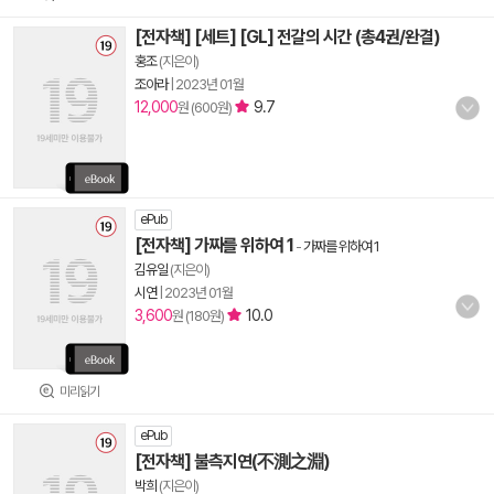
[전자책] [세트] [GL] 전갈의 시간 (총4권/완결)
홍조
(지은이)
조아라
|
2023년 01월
12,000
9.7
원 (600원)
ePub
[전자책] 가짜를 위하여 1
-
가짜를 위하여 1
김유일
(지은이)
시연
|
2023년 01월
3,600
10.0
원 (180원)
미리읽기
ePub
[전자책] 불측지연(不測之淵)
박희
(지은이)