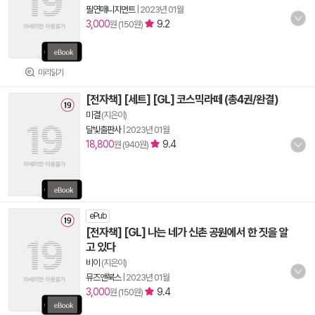
필연매니지먼트
|
2023년 01월
3,000
9.2
원 (150원)
미리읽기
[전자책] [세트] [GL] 코스믹라떼 (총4권/완결)
미결
(지은이)
달빛출판사
|
2023년 01월
18,800
9.4
원 (940원)
ePub
[전자책] [GL] 나는 네가 신촌 공원에서 한 짓을 알
고 있다
비이
(지은이)
뮤즈앤북스
|
2023년 01월
3,000
9.4
원 (150원)