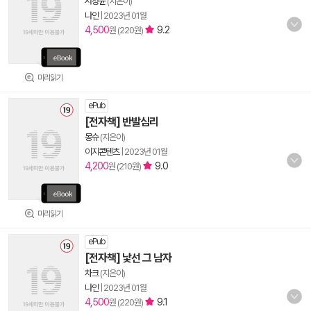
서정윤
(지은이)
나인
|
2023년 01월
4,500
9.2
원 (220원)
미리읽기
ePub
[전자책] 반발심리
몽슈
(지은이)
이지콘텐츠
|
2023년 01월
4,200
9.0
원 (210원)
미리읽기
ePub
[전자책] 낯선 그 남자
차크
(지은이)
나인
|
2023년 01월
4,500
9.1
원 (220원)