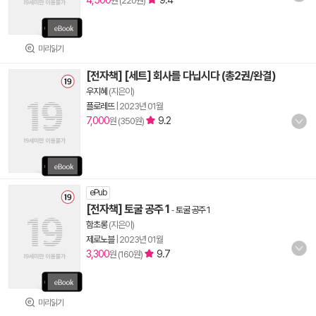
4,500
9.4
원 (220원)
미리읽기
[전자책] [세트] 회사를 다닙시다 (총2권/완결)
우지혜
(지은이)
플로레뜨
|
2023년 01월
7,000
9.2
원 (350원)
ePub
[전자책] 토굴 공주 1
-
토굴 공주 1
함초롱
(지은이)
제로노블
|
2023년 01월
3,300
9.7
원 (160원)
미리읽기