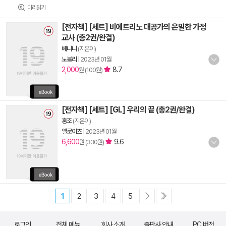
미리읽기
[전자책] [세트] 비에트리노 대공가의 은밀한 가정
교사 (총2권/완결)
베니니
(지은이)
노블리
|
2023년 01월
2,000
8.7
원 (100원)
[전자책] [세트] [GL] 우리의 끝 (총2권/완결)
홍조
(지은이)
엘로이즈
|
2023년 01월
6,600
9.6
원 (330원)
1
2
3
4
5
로그인
전체 메뉴
회사 소개
출판사 안내
PC 버전