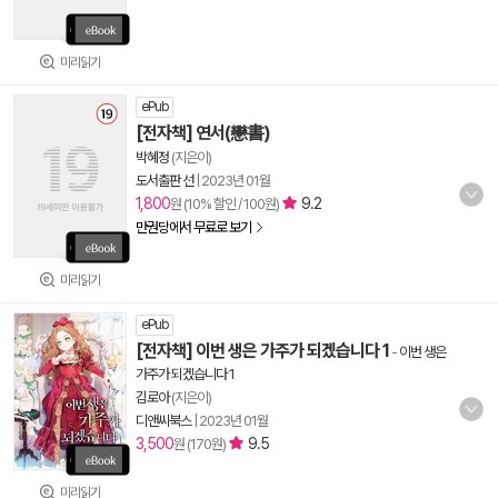
미리읽기
ePub
[전자책] 연서(戀書)
박혜정
(지은이)
도서출판 선
|
2023년 01월
1,800
9.2
원 (10% 할인 / 100원)
만권당에서 무료로 보기
미리읽기
ePub
[전자책] 이번 생은 가주가 되겠습니다 1
-
이번 생은
가주가 되겠습니다 1
김로아
(지은이)
디앤씨북스
|
2023년 01월
3,500
9.5
원 (170원)
미리읽기