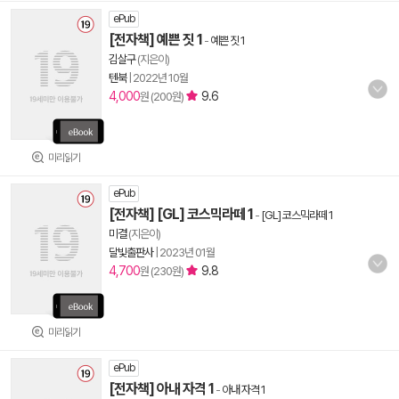
ePub
[전자책] 예쁜 짓 1
-
예쁜 짓 1
김살구
(지은이)
텐북
|
2022년 10월
4,000
9.6
원 (200원)
미리읽기
ePub
[전자책] [GL] 코스믹라떼 1
-
[GL] 코스믹라떼 1
미결
(지은이)
달빛출판사
|
2023년 01월
4,700
9.8
원 (230원)
미리읽기
ePub
[전자책] 아내 자격 1
-
아내 자격 1