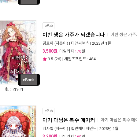
ePub
이번 생은 가주가 되겠습니다
이번 생은 가
ㅣ
김로아
(지은이) |
디앤씨북스
| 2023년 1월
3,500원
, 마일리지
원
170
9.5
(
26
) | 세일즈포인트 :
484
미리읽기
ePub
아기 마님은 복수 메이커
아기 마님은 복수 
ㅣ
리사벨
(지은이) |
필연매니지먼트
| 2023년 1월
3,200원
, 마일리지
원
160