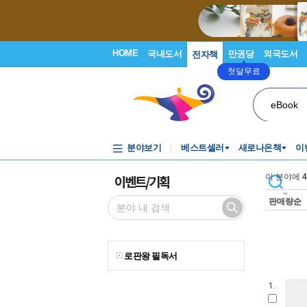
HOME
국내도서
만권당
외국도서
전자책
첫달무료
eBook
분야보기
베스트셀러
새로나온책
이
이벤트/기획
이 분야에
4
판매량순
로판왕 필독서
1.