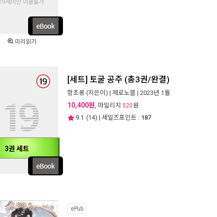
미리읽기
[세트] 토굴 공주 (총3권/완결)
함초롱
(지은이) |
제로노블
| 2023년 1월
10,400원
, 마일리지
원
520
9.1
(
14
) | 세일즈포인트 :
187
3권 세트
ePub