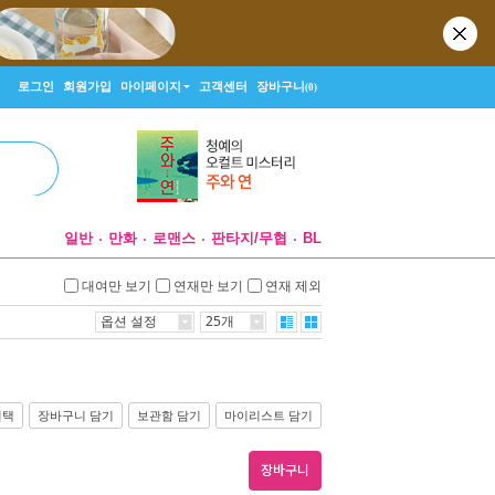
로그인
회원가입
마이페이지
고객센터
장바구니
(0)
일반
만화
로맨스
판타지/무협
BL
대여만 보기
연재만 보기
연재 제외
옵션 설정
25개
선택
장바구니 담기
보관함 담기
마이리스트 담기
장바구니