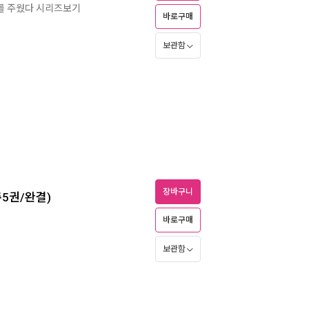
를 주웠다 시리즈보기
바로구매
보관함
장바구니
총5권/완결)
바로구매
보관함