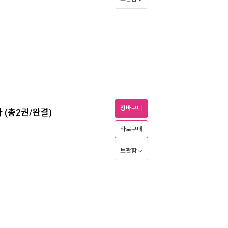
장바구니
 (총2권/완결)
바로구매
보관함