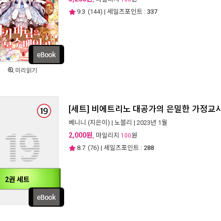
9.3
(
144
) | 세일즈포인트 :
337
미리읽기
[세트] 비에트리노 대공가의 은밀한 가정교사
베니니
(지은이) |
노블리
| 2023년 1월
2,000원
, 마일리지
원
100
8.7
(
76
) | 세일즈포인트 :
288
2권 세트