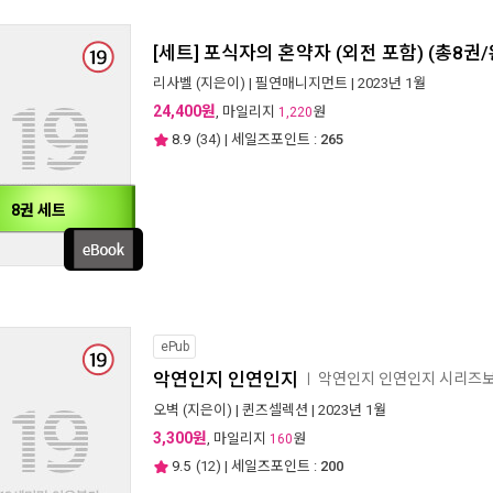
[세트] 포식자의 혼약자 (외전 포함) (총8권/
리사벨
(지은이) |
필연매니지먼트
| 2023년 1월
24,400원
, 마일리지
원
1,220
8.9
(
34
) | 세일즈포인트 :
265
8권 세트
ePub
악연인지 인연인지
악연인지 인연인지 시리즈
ㅣ
오벽
(지은이) |
퀸즈셀렉션
| 2023년 1월
3,300원
, 마일리지
원
160
9.5
(
12
) | 세일즈포인트 :
200