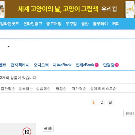
알라딘굿즈
온라인중고
중고매장
우주점
음반
블루레이
커피
벤트
전자책캐시
오디오북
대여eBook
연재eBook
만권당
N
N
2
개의 상품이 있습니다.
출간일순
등록일순
상품명순
평점순
저가격순
종이책 베스트순
1
2
끝
전체
ePub