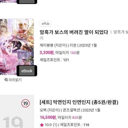
ePub
암흑가 보스의 버려진 딸이 되었다
암흑가 
ㅣ
기
체리봉봉
(지은이) |
리본
| 2023년 1월
3,300원
, 마일리지
원
160
세일즈포인트 :
121
미리읽기
[세트] 악연인지 인연인지 (총5권/완결)
오벽
(지은이) |
퀸즈셀렉션
| 2023년 1월
16,500원
, 마일리지
원
820
10.0
(
1
) | 세일즈포인트 :
116