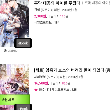
흑막 대공의 아이를 주웠다
흑막 대공의 아이
ㅣ
흰백
(지은이) |
리본
| 2023년 1월
2,300원
, 마일리지
원
110
세일즈포인트 :
184
미리읽기
[세트] 암흑가 보스의 버려진 딸이 되었다 (
체리봉봉
(지은이) |
리본
| 2023년 1월
16,500원
, 마일리지
원
820
10.0
(
1
) | 세일즈포인트 :
128
5권 세트