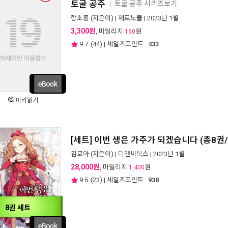
토굴 공주
토굴 공주 시리즈보기
ㅣ
함초롱
(지은이) |
제로노블
| 2023년 1월
3,300원
, 마일리지
원
160
9.7
(
44
) | 세일즈포인트 :
433
미리읽기
[세트] 이번 생은 가주가 되겠습니다 (총8권
김로아
(지은이) |
디앤씨북스
| 2023년 1월
28,000원
, 마일리지
원
1,400
9.5
(
23
) | 세일즈포인트 :
938
8권 세트