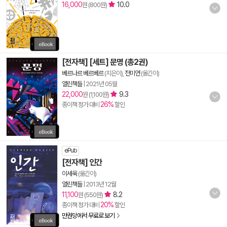
16,000
10.0
원 (800원)
[전자책] [세트] 문명 (총2권)
베르나르 베르베르
(지은이),
전미연
(옮긴이)
열린책들
|
2021년 05월
22,000
9.3
원 (1,100원)
26%
종이책 정가 대비
할인
ePub
[전자책] 인간
이세욱
(옮긴이)
열린책들
|
2013년 12월
11,100
8.2
원 (550원)
20%
종이책 정가 대비
할인
만권당에서 무료로 보기