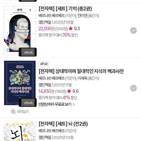
[전자책] [세트] 기억 (총2권)
베르나르 베르베르
(지은이),
전미연
(옮긴이)
열린책들
|
2020년 05월
22,000
9.3
원 (1,100원)
35%
종이책 정가 대비
할인
ePub
[전자책] 상대적이며 절대적인 지식의 백과사전
베르나르 베르베르
(지은이),
이세욱
(옮긴이)
열린책들
|
2021년 11월
14,850
9.6
원 (740원)
41%
종이책 정가 대비
할인
만권당에서 무료로 보기
미리읽기
[전자책] [세트] 뇌 (전2권)
베르나르 베르베르
(지은이)
열린책들
|
2020년 02월