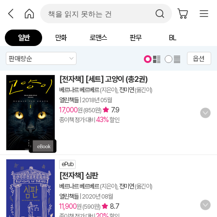
일반
만화
로맨스
판무
BL
옵션
[전자책] [세트] 고양이 (총2권)
베르나르 베르베르
(지은이),
전미연
(옮긴이)
열린책들
|
2018년 05월
17,000
7.9
원 (850원)
43%
종이책 정가 대비
할인
ePub
[전자책] 심판
베르나르 베르베르
(지은이),
전미연
(옮긴이)
열린책들
|
2020년 08월
11,900
8.7
원 (590원)
20%
종이책 정가 대비
할인