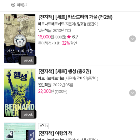
미리읽기
[전자책] [세트] 카산드라의 거울 (전2권)
베르나르 베르베르
(지은이),
임호경
(옮긴이)
열린책들
|
2010년 11월
16,000
6.7
원 (800원)
32%
종이책 정가 대비
할인
[전자책] [세트] 행성 (총2권)
베르나르 베르베르
(지은이),
전미연
(옮긴이)
열린책들
|
2022년 05월
22,000
원 (1,100원)
ePub
[전자책] 여행의 책