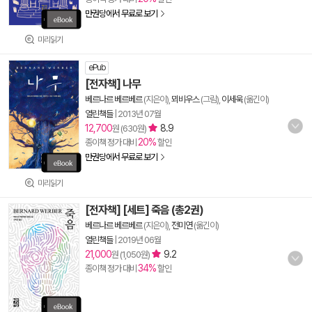
만권당에서 무료로 보기
미리읽기
ePub
[전자책] 나무
베르나르 베르베르
(지은이),
뫼비우스
(그림),
이세욱
(옮긴이)
열린책들
|
2013년 07월
12,700
8.9
원 (630원)
20%
종이책 정가 대비
할인
만권당에서 무료로 보기
미리읽기
[전자책] [세트] 죽음 (총2권)
베르나르 베르베르
(지은이),
전미연
(옮긴이)
열린책들
|
2019년 06월
21,000
9.2
원 (1,050원)
34%
종이책 정가 대비
할인