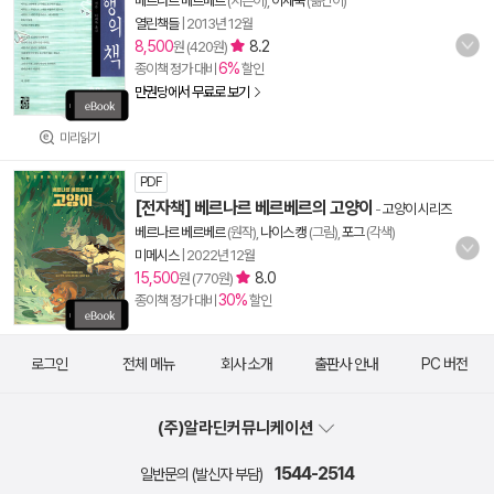
베르나르 베르베르
(지은이),
이세욱
(옮긴이)
열린책들
|
2013년 12월
8,500
8.2
원 (420원)
6%
종이책 정가 대비
할인
만권당에서 무료로 보기
미리읽기
PDF
[전자책] 베르나르 베르베르의 고양이
-
고양이 시리즈
베르나르 베르베르
(원작),
나이스 캥
(그림),
포그
(각색)
미메시스
|
2022년 12월
15,500
8.0
원 (770원)
30%
종이책 정가 대비
할인
로그인
전체 메뉴
회사 소개
출판사 안내
PC 버전
(주)알라딘커뮤니케이션
1544-2514
일반문의 (발신자 부담)