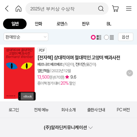
일반
만화
로맨스
판무
BL
옵션
PDF
[전자책] 상대적이며 절대적인 고양이 백과사전
베르나르 베르베르
(지은이),
전미연
(옮긴이)
열린책들
|
2022년 12월
13,500
9.6
원 (670원)
20%
종이책 정가 대비
할인
로그인
전체 메뉴
회사 소개
출판사 안내
PC 버전
(주)알라딘커뮤니케이션