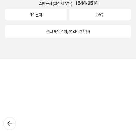
1544-2514
일반문의 (발신자 부담)
1:1 문의
FAQ
중고매장 위치, 영업시간 안내
뒤로가
기