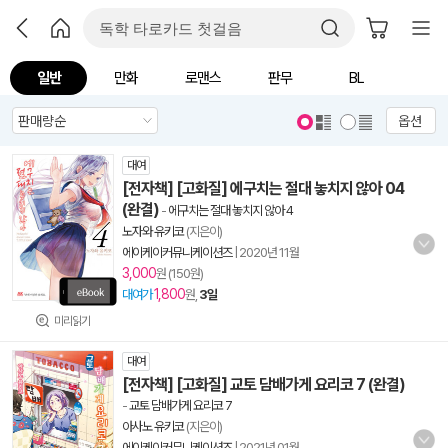
일반
만화
로맨스
판무
BL
옵션
대여
[전자책] [고화질] 에구치는 절대 놓치지 않아 04
(완결)
-
에구치는 절대 놓치지 않아 4
노자와 유키코
(지은이)
에이케이커뮤니케이션즈
|
2020년 11월
3,000
원 (150원)
1,800
대여가
원,
3일
미리읽기
대여
[전자책] [고화질] 교토 담배가게 요리코 7 (완결)
-
교토 담배가게 요리코 7
아사노 유키코
(지은이)
에이케이커뮤니케이션즈
|
2021년 01월