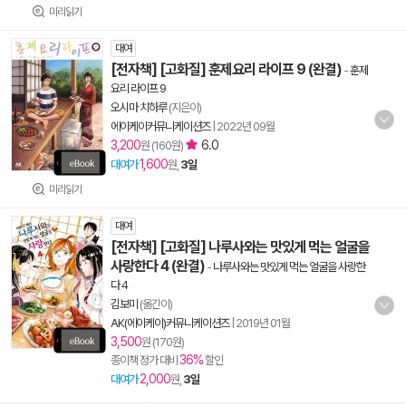
미리읽기
대여
[전자책] [고화질] 훈제요리 라이프 9 (완결)
-
훈제
요리 라이프 9
오시마 치하루
(지은이)
에이케이커뮤니케이션즈
|
2022년 09월
3,200
6.0
원 (160원)
1,600
대여가
원,
3일
미리읽기
대여
[전자책] [고화질] 나루사와는 맛있게 먹는 얼굴을
사랑한다 4 (완결)
-
나루사와는 맛있게 먹는 얼굴을 사랑한
다 4
김보미
(옮긴이)
AK(에이케이)커뮤니케이션즈
|
2019년 01월
3,500
원 (170원)
36%
종이책 정가 대비
할인
2,000
대여가
원,
3일