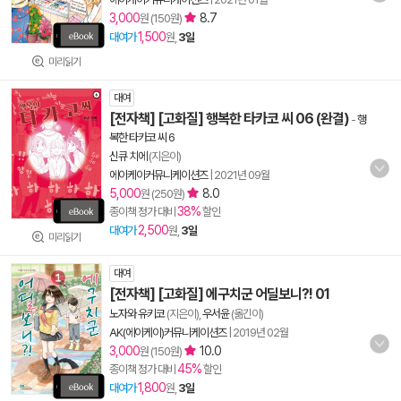
3,000
8.7
원 (150원)
1,500
대여가
원,
3일
미리읽기
대여
[전자책] [고화질] 행복한 타카코 씨 06 (완결)
-
행
복한 타카코 씨 6
신큐 치에
(지은이)
에이케이커뮤니케이션즈
|
2021년 09월
5,000
8.0
원 (250원)
38%
종이책 정가 대비
할인
2,500
대여가
원,
3일
미리읽기
대여
[전자책] [고화질] 에구치군 어딜보니?! 01
노자와 유키코
(지은이),
우서윤
(옮긴이)
AK(에이케이)커뮤니케이션즈
|
2019년 02월
3,000
10.0
원 (150원)
45%
종이책 정가 대비
할인
1,800
대여가
원,
3일