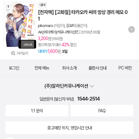
대여
[전자책] [고화질] 타카오카 씨의 망상 경리 메모 0
1
pikomaro
(지은이),
김보미
(옮긴이)
AK(에이케이)커뮤니케이션즈
|
2019년 06월
3,200
원 (160원)
42%
종이책 정가 대비
할인
1,600
대여가
원,
3일
미리읽기
로그인
전체 메뉴
회사 소개
출판사 안내
PC 버전
(주)알라딘커뮤니케이션
1544-2514
일반문의 (발신자 부담)
1:1 문의
FAQ
중고매장 위치, 영업시간 안내