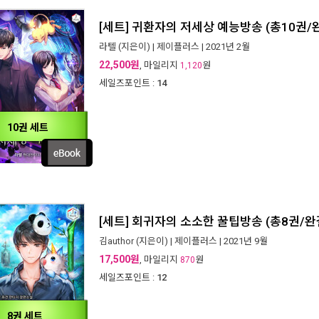
[세트] 귀환자의 저세상 예능방송 (총10권/
라텔
(지은이) |
제이플러스
| 2021년 2월
22,500원
, 마일리지
원
1,120
세일즈포인트 :
14
10권 세트
[세트] 회귀자의 소소한 꿀팁방송 (총8권/완
김author
(지은이) |
제이플러스
| 2021년 9월
17,500원
, 마일리지
원
870
세일즈포인트 :
12
8권 세트