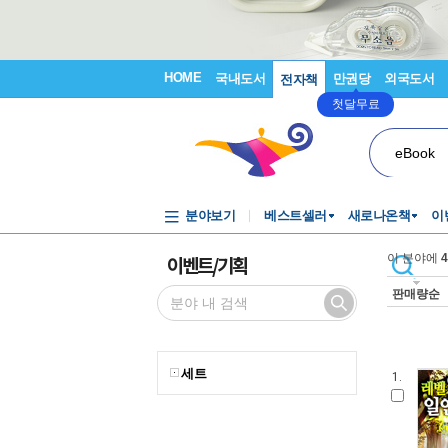
HOME
국내도서
만권당
외국도서
전자책
첫달무료
eBook
분야보기
베스트셀러
새로나온책
이
이벤트/기획
이 분야에
4
판매량순
세트
1.