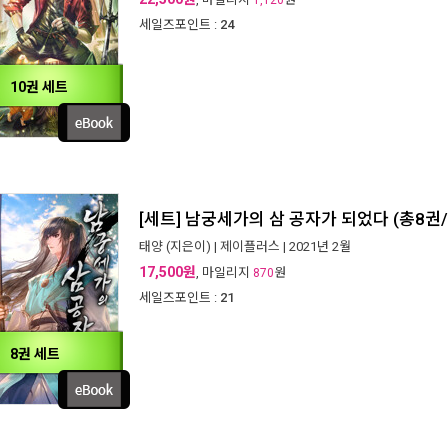
1,120
세일즈포인트 :
24
10권 세트
[세트] 남궁세가의 삼 공자가 되었다 (총8권
태양
(지은이) |
제이플러스
| 2021년 2월
17,500원
, 마일리지
원
870
세일즈포인트 :
21
8권 세트