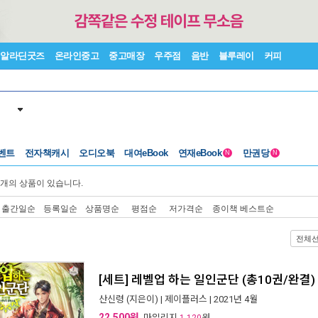
알라딘굿즈
온라인중고
중고매장
우주점
음반
블루레이
커피
벤트
전자책캐시
오디오북
대여eBook
연재eBook
만권당
N
N
개의 상품이 있습니다.
출간일순
등록일순
상품명순
평점순
저가격순
종이책 베스트순
전체
[세트] 레벨업 하는 일인군단 (총10권/완결)
산신령
(지은이) |
제이플러스
| 2021년 4월
22,500원
, 마일리지
원