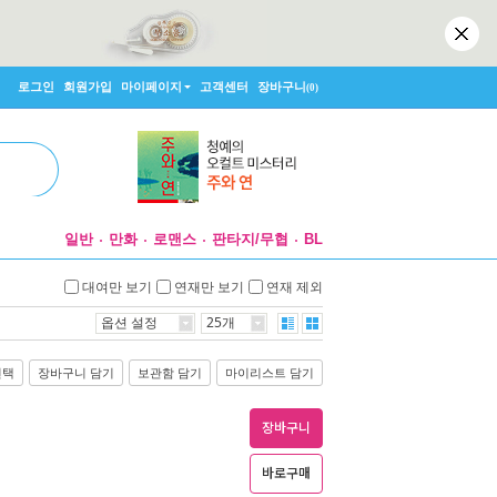
로그인
회원가입
마이페이지
고객센터
장바구니
(0)
일반
만화
로맨스
판타지/무협
BL
대여만 보기
연재만 보기
연재 제외
옵션 설정
25개
선택
장바구니 담기
보관함 담기
마이리스트 담기
장바구니
바로구매