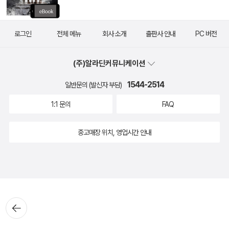
로그인
전체 메뉴
회사 소개
출판사 안내
PC 버전
(주)알라딘커뮤니케이션
1544-2514
일반문의 (발신자 부담)
1:1 문의
FAQ
중고매장 위치, 영업시간 안내
뒤로가
기