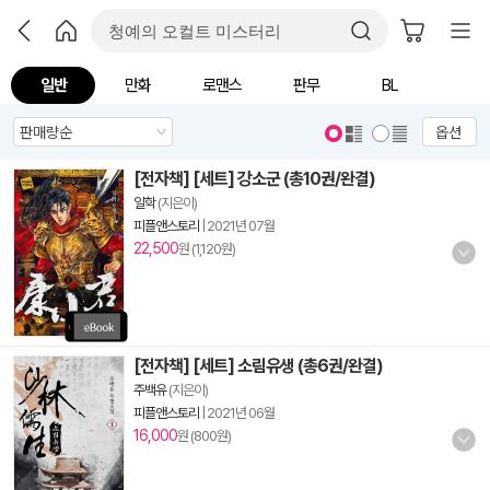
일반
만화
로맨스
판무
BL
옵션
[전자책] [세트] 강소군 (총10권/완결)
일학
(지은이)
피플앤스토리
|
2021년 07월
22,500
원 (1,120원)
[전자책] [세트] 소림유생 (총6권/완결)
주백유
(지은이)
피플앤스토리
|
2021년 06월
16,000
원 (800원)