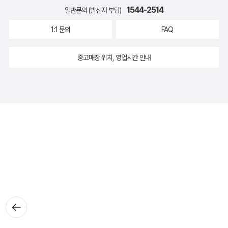
1544-2514
일반문의 (발신자 부담)
1:1 문의
FAQ
중고매장 위치, 영업시간 안내
뒤로가
기