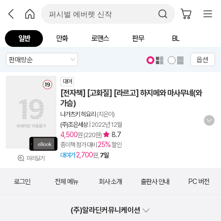
일반
만화
로맨스
판무
BL
옵션
대여
[전자책] [고화질] [라르고] 하지메와 마사무네(와
가슴)
나가츠키 히요리
(지은이)
(주)조은세상
|
2022년 12월
4,500
8.7
원 (220원)
25%
종이책 정가 대비
할인
2,700
대여가
원,
7일
미리읽기
로그인
전체 메뉴
회사 소개
출판사 안내
PC 버전
(주)알라딘커뮤니케이션