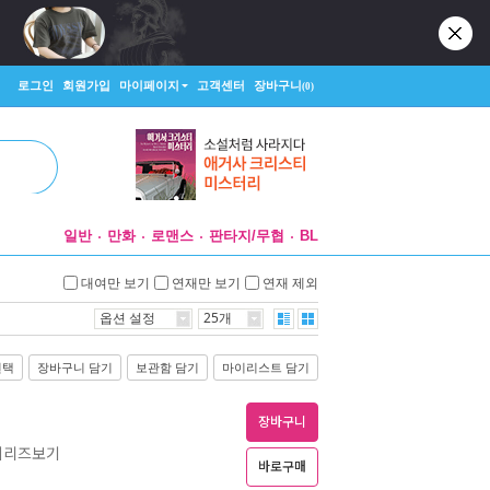
로그인
회원가입
마이페이지
고객센터
장바구니
(0)
일반
만화
로맨스
판타지/무협
BL
대여만 보기
연재만 보기
연재 제외
옵션 설정
25개
선택
장바구니 담기
보관함 담기
마이리스트 담기
장바구니
 시리즈보기
바로구매