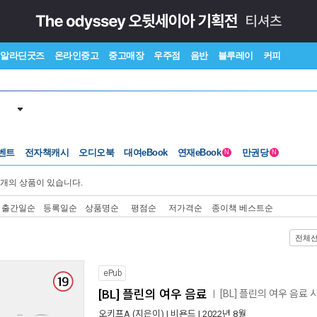
알라딘굿즈
온라인중고
중고매장
우주점
음반
블루레이
커피
벤트
전자책캐시
오디오북
대여eBook
연재eBook
만권당
N
N
개의 상품이 있습니다.
출간일순
등록일순
상품명순
평점순
저가격순
종이책 베스트순
전체
ePub
[BL] 플린의 여우 음료
[BL] 플린의 여우 음료
ㅣ
오키프A
(지은이) |
비욘드
| 2022년 8월