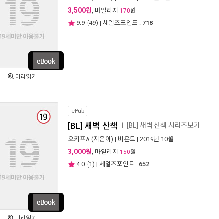
3,500원
, 마일리지
원
170
9.9
(
49
) | 세일즈포인트 :
718
미리읽기
ePub
[BL] 새벽 산책
[BL] 새벽 산책 시리즈보기
ㅣ
오키프A
(지은이) |
비욘드
| 2019년 10월
3,000원
, 마일리지
원
150
4.0
(
1
) | 세일즈포인트 :
652
미리읽기