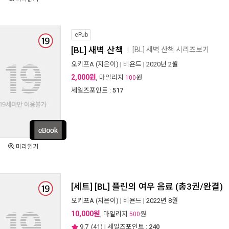
ePub
[BL] 새벽 산책
[BL] 새벽 산책 시리즈보기
ㅣ
오키프A
(지은이) |
비욘드
| 2020년 2월
2,000원
, 마일리지
원
100
세일즈포인트 :
517
미리읽기
[세트] [BL] 플린의 여우 음료 (총3권/완결)
오키프A
(지은이) |
비욘드
| 2022년 8월
10,000원
, 마일리지
원
500
9.7
(
41
) | 세일즈포인트 :
240