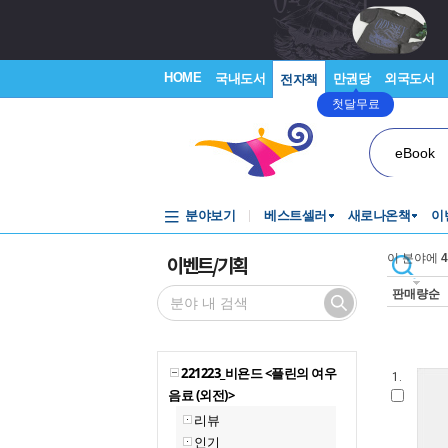
HOME
국내도서
만권당
외국도서
전자책
첫달무료
eBook
분야보기
베스트셀러
새로나온책
이
이벤트/기획
이 분야에
4
판매량순
221223_비욘드 <플린의 여우
1.
음료 (외전)>
리뷰
인기