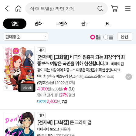
일반
만화
로맨스
판무
BL
옵션
대여
[전자책] [고화질] 비극의 원흉이 되는 최강악역 최
종보스 여왕은 국민을 위해 헌신합니다. 3
-
비극의 원
흉이 되는 최강악역 최종보스 여왕은 국민을 위해 헌신합니다 3
텐이치
(원작),
마츠우라 분코
(작화),
스즈노스케
(일러스트)
(주)조은세상
|
2022년 12월
4,000
9.0
원 (200원)
27%
종이책 정가 대비
할인
2,400
대여가
원,
7일
대여
[전자책] [고화질] 돈 크라이 걸
야마시타 토모코
(지은이)
㈜조은세상
|
2017년 07월