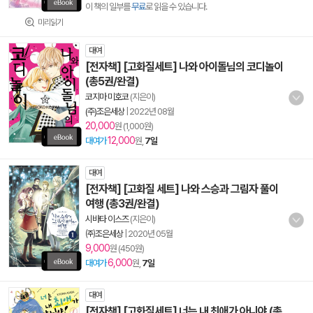
이 책의 일부를
무료
로 읽을 수 있습니다.
미리읽기
대여
[전자책] [고화질세트] 나와 아이돌님의 코디놀이
(총5권/완결)
코지마 미호코
(지은이)
(주)조은세상
|
2022년 08월
20,000
원 (1,000원)
12,000
대여가
원,
7일
대여
[전자책] [고화질 세트] 나와 스승과 그림자 풀이
여행 (총3권/완결)
시바타 이스즈
(지은이)
㈜조은세상
|
2020년 05월
9,000
원 (450원)
6,000
대여가
원,
7일
대여
[전자책] [고화질세트] 너는 내 최애가 아니야 (총