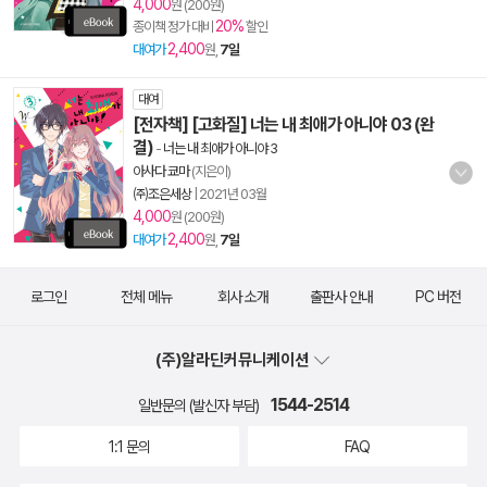
4,000
원 (200원)
20%
종이책 정가 대비
할인
2,400
대여가
원,
7일
대여
[전자책] [고화질] 너는 내 최애가 아니야 03 (완
결)
-
너는 내 최애가 아니야 3
아사다 쿄마
(지은이)
㈜조은세상
|
2021년 03월
4,000
원 (200원)
2,400
대여가
원,
7일
로그인
전체 메뉴
회사 소개
출판사 안내
PC 버전
(주)알라딘커뮤니케이션
1544-2514
일반문의 (발신자 부담)
1:1 문의
FAQ