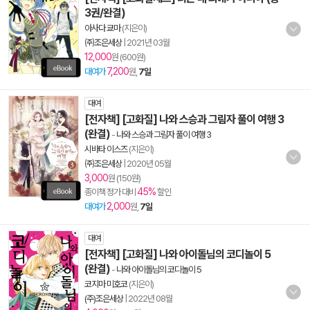
3권/완결)
아사다 쿄마
(지은이)
㈜조은세상
|
2021년 03월
12,000
원 (600원)
7,200
대여가
원,
7일
대여
[전자책] [고화질] 나와 스승과 그림자 풀이 여행 3
(완결)
-
나와 스승과 그림자 풀이 여행 3
시바타 이스즈
(지은이)
㈜조은세상
|
2020년 05월
3,000
원 (150원)
45%
종이책 정가 대비
할인
2,000
대여가
원,
7일
대여
[전자책] [고화질] 나와 아이돌님의 코디놀이 5
(완결)
-
나와 아이돌님의 코디놀이 5
코지마 미호코
(지은이)
(주)조은세상
|
2022년 08월