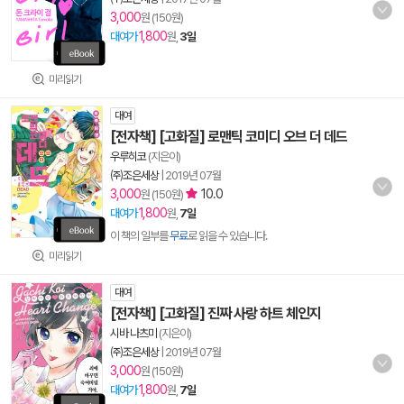
3,000
원 (150원)
1,800
대여가
원,
3일
미리읽기
대여
[전자책] [고화질] 로맨틱 코미디 오브 더 데드
우루히코
(지은이)
㈜조은세상
|
2019년 07월
3,000
10.0
원 (150원)
1,800
대여가
원,
7일
이 책의 일부를
무료
로 읽을 수 있습니다.
미리읽기
대여
[전자책] [고화질] 진짜 사랑 하트 체인지
시바 나츠미
(지은이)
㈜조은세상
|
2019년 07월
3,000
원 (150원)
1,800
대여가
원,
7일