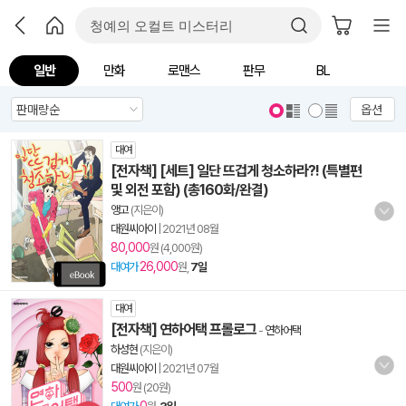
일반
만화
로맨스
판무
BL
옵션
대여
[전자책] [세트] 일단 뜨겁게 청소하라?! (특별편
및 외전 포함) (총160화/완결)
앵고
(지은이)
대원씨아이
|
2021년 08월
80,000
원 (4,000원)
26,000
대여가
원,
7일
대여
[전자책] 연하어택 프롤로그
-
연하어택
하성현
(지은이)
대원씨아이
|
2021년 07월
500
원 (20원)