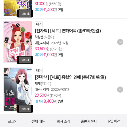
31,000
원 (1,550원)
11,400
대여가
원,
7일
대여
[전자책] [세트] 연하어택 (총61화/완결)
하성현
(지은이)
대원씨아이
|
2021년 07월
30,500
원 (1,520원)
11,000
대여가
원,
7일
대여
[전자책] [세트] 유월의 연애 (총47화/완결)
재재
(지은이)
대원씨아이
|
2020년 08월
23,500
원 (1,170원)
8,400
대여가
원,
7일
로그인
전체 메뉴
회사 소개
출판사 안내
PC 버전