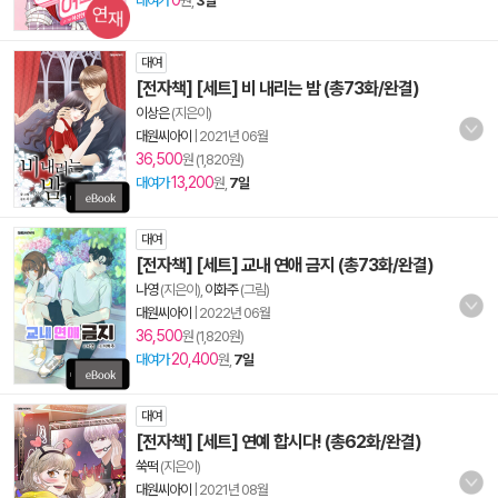
0
대여가
원,
3일
대여
[전자책] [세트] 비 내리는 밤 (총73화/완결)
이상은
(지은이)
대원씨아이
|
2021년 06월
36,500
원 (1,820원)
13,200
대여가
원,
7일
대여
[전자책] [세트] 교내 연애 금지 (총73화/완결)
나영
(지은이),
이화주
(그림)
대원씨아이
|
2022년 06월
36,500
원 (1,820원)
20,400
대여가
원,
7일
대여
[전자책] [세트] 연예 합시다! (총62화/완결)
쑥떡
(지은이)
대원씨아이
|
2021년 08월