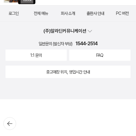
로그인
전체 메뉴
회사 소개
출판사 안내
PC 버전
(주)알라딘커뮤니케이션
1544-2514
일반문의 (발신자 부담)
1:1 문의
FAQ
중고매장 위치, 영업시간 안내
뒤로가
기