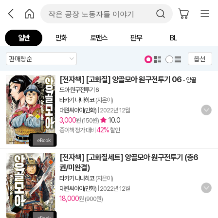
일반
만화
로맨스
판무
BL
옵션
[전자책] [고화질] 앙골모아 원구전투기 06
-
앙골
모아 원구전투기 6
타카기 나나히코
(지은이)
대원씨아이(만화)
|
2022년 12월
3,000
10.0
원 (150원)
42%
종이책 정가 대비
할인
[전자책] [고화질세트] 앙골모아 원구전투기 (총6
권/미완결)
타카기 나나히코
(지은이)
대원씨아이(만화)
|
2022년 12월
18,000
원 (900원)