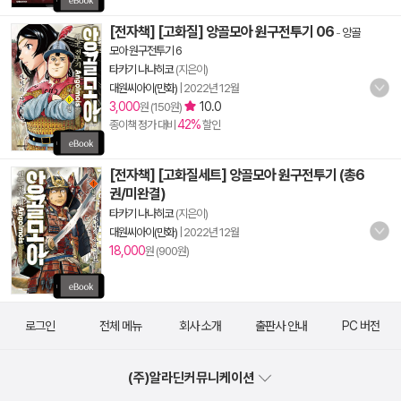
[전자책] [고화질] 앙골모아 원구전투기 06
-
앙골
모아 원구전투기 6
타카기 나나히코
(지은이)
대원씨아이(만화)
|
2022년 12월
3,000
10.0
원 (150원)
42%
종이책 정가 대비
할인
[전자책] [고화질세트] 앙골모아 원구전투기 (총6
권/미완결)
타카기 나나히코
(지은이)
대원씨아이(만화)
|
2022년 12월
18,000
원 (900원)
로그인
전체 메뉴
회사 소개
출판사 안내
PC 버전
(주)알라딘커뮤니케이션