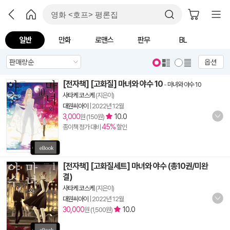
일반
만화
로맨스
판무
BL
옵션
[전자책] [고화질] 마녀와 야수 10
-
마녀와 야수 10
사타케 코스케
(지은이)
대원씨아이
|
2022년 12월
3,000
10.0
원 (150원)
45%
종이책 정가 대비
할인
[전자책] [고화질세트] 마녀와 야수 (총10권/미완
결)
사타케 코스케
(지은이)
대원씨아이
|
2022년 12월
30,000
10.0
원 (1,500원)