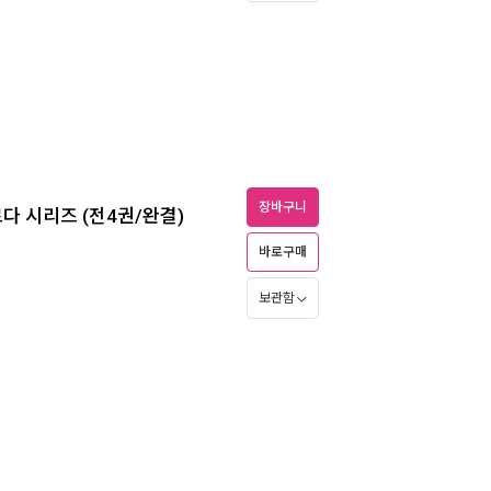
장바구니
르다 시리즈 (전4권/완결)
바로구매
보관함