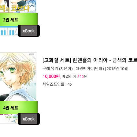
2권 세트
[고화질 세트] 린덴홀의 아리아 - 금색의 코
쿠레 유키
(지은이) |
대원씨아이(만화)
| 2015년 10월
10,000원
, 마일리지
원
500
세일즈포인트 :
46
4권 세트