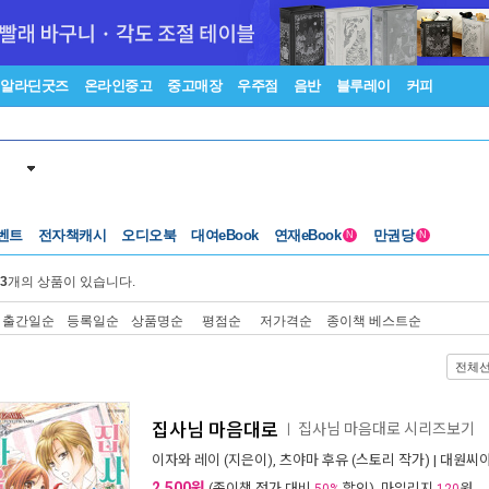
알라딘굿즈
온라인중고
중고매장
우주점
음반
블루레이
커피
벤트
전자책캐시
오디오북
대여eBook
연재eBook
만권당
N
N
3
개의 상품이 있습니다.
출간일순
등록일순
상품명순
평점순
저가격순
종이책 베스트순
전체
집사님 마음대로
집사님 마음대로 시리즈보기
ㅣ
이자와 레이
(지은이),
츠야마 후유
(스토리 작가) |
대원씨아
2,500원
(종이책 정가 대비
할인), 마일리지
원