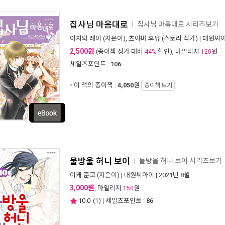
집사님 마음대로
집사님 마음대로 시리즈보기
ㅣ
이자와 레이
(지은이),
츠야마 후유
(스토리 작가) |
대원씨아
2,500원
(종이책 정가 대비
할인), 마일리지
원
44%
120
세일즈포인트 :
106
이 책의 종이책 :
4,050
원
종이책 보기
물방울 허니 보이
물방울 허니 보이 시리즈보기
ㅣ
이케 준코
(지은이) |
대원씨아이
| 2021년 8월
3,000원
, 마일리지
원
150
10.0
(
1
) | 세일즈포인트 :
86