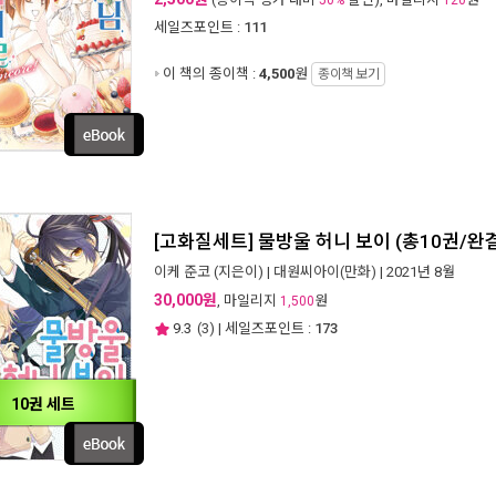
50%
120
세일즈포인트 :
111
이 책의 종이책 :
4,500
원
종이책 보기
[고화질세트] 물방울 허니 보이 (총10권/완
이케 준코
(지은이) |
대원씨아이(만화)
| 2021년 8월
30,000원
, 마일리지
원
1,500
9.3
(
3
) | 세일즈포인트 :
173
10권 세트