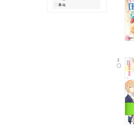
후속
2.