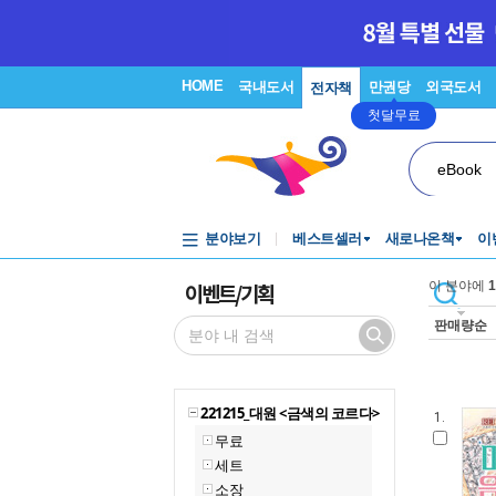
HOME
국내도서
만권당
외국도서
전자책
첫달무료
eBook
분야보기
베스트셀러
새로나온책
이
이벤트/기획
이 분야에
1
판매량순
221215_대원 <금색의 코르다>
1.
무료
세트
소장