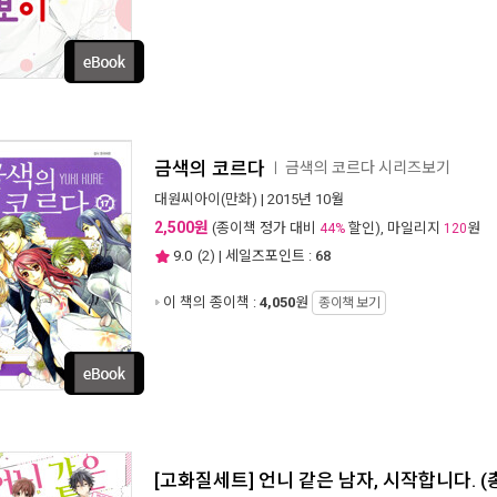
금색의 코르다
금색의 코르다 시리즈보기
ㅣ
대원씨아이(만화)
| 2015년 10월
2,500원
(종이책 정가 대비
할인), 마일리지
원
44%
120
9.0
(
2
) | 세일즈포인트 :
68
이 책의 종이책 :
4,050
원
종이책 보기
[고화질세트] 언니 같은 남자, 시작합니다. (