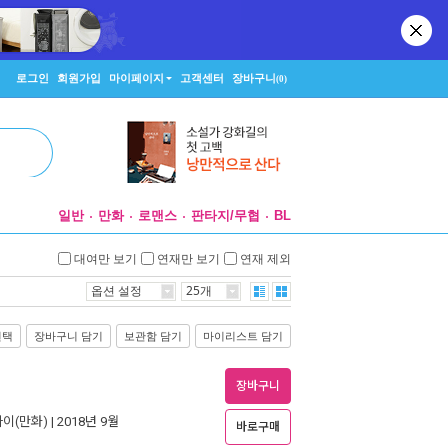
로그인
회원가입
마이페이지
고객센터
장바구니
(0)
일반
만화
로맨스
판타지/무협
BL
대여만 보기
연재만 보기
연재 제외
옵션 설정
25개
선택
장바구니 담기
보관함 담기
마이리스트 담기
장바구니
이(만화)
| 2018년 9월
바로구매