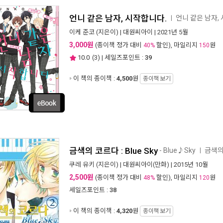
언니 같은 남자, 시작합니다.
언니 같은 남자,
ㅣ
이케 준코
(지은이) |
대원씨아이
| 2021년 5월
3,000원
(종이책 정가 대비
할인), 마일리지
원
40%
150
10.0
(
3
) | 세일즈포인트 :
39
이 책의 종이책 :
4,500
원
종이책 보기
금색의 코르다 : Blue Sky
- Blue♪Sky
금색의 
ㅣ
쿠레 유키
(지은이) |
대원씨아이(만화)
| 2015년 10월
2,500원
(종이책 정가 대비
할인), 마일리지
원
48%
120
세일즈포인트 :
38
이 책의 종이책 :
4,320
원
종이책 보기