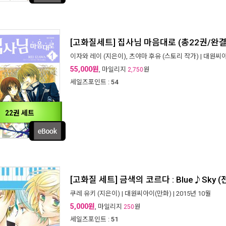
[고화질세트] 집사님 마음대로 (총22권/완결
이자와 레이
(지은이),
츠야마 후유
(스토리 작가) |
대원씨아
55,000원
, 마일리지
원
2,750
세일즈포인트 :
54
22권 세트
[고화질 세트] 금색의 코르다 : Blue♪Sky 
쿠레 유키
(지은이) |
대원씨아이(만화)
| 2015년 10월
5,000원
, 마일리지
원
250
세일즈포인트 :
51