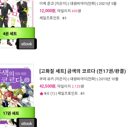
이케 준코
(지은이) |
대원씨아이(만화)
| 2021년 5월
12,000원
, 마일리지
원
600
세일즈포인트 :
61
4권 세트
[고화질 세트] 금색의 코르다 (전17권/완결)
쿠레 유키
(지은이) |
대원씨아이(만화)
| 2015년 10월
42,500원
, 마일리지
원
2,120
8.0
(
1
) | 세일즈포인트 :
61
17권 세트