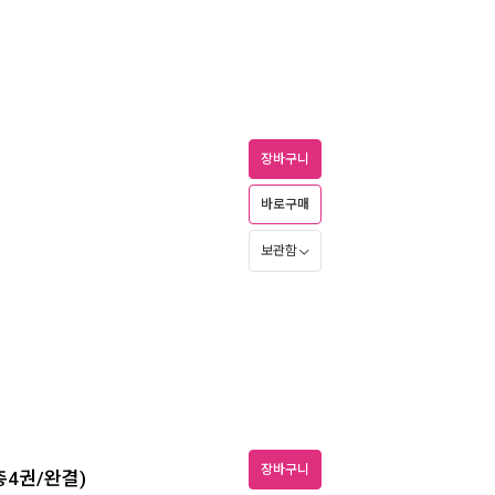
장바구니
바로구매
보관함
장바구니
총4권/완결)