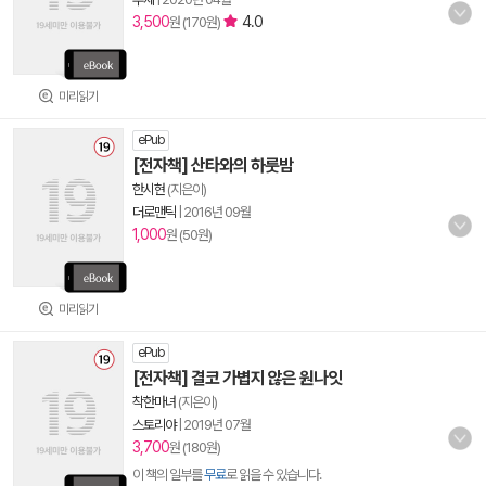
3,500
4.0
원 (170원)
미리읽기
ePub
[전자책] 산타와의 하룻밤
한시현
(지은이)
더로맨틱
|
2016년 09월
1,000
원 (50원)
미리읽기
ePub
[전자책] 결코 가볍지 않은 원나잇
착한마녀
(지은이)
스토리야
|
2019년 07월
3,700
원 (180원)
이 책의 일부를
무료
로 읽을 수 있습니다.