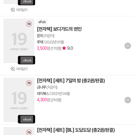
미리읽기
ePub
[전자책] 보디가드의 연인
문희
(지은이)
루체
|
2022년 01월
3,500
9.0
원 (170원)
미리읽기
[전자책] [세트] 7일의 밤 (총2권/완결)
금나루
(지은이)
라미북스
|
2021년 04월
4,300
원 (210원)
[전자책] [세트] [BL] 도담도담 (총2권/완결)