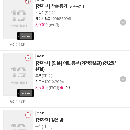
[전자책] 산속 동거
-
산속 동거 1
낮달꿈
(지은이)
레이시 노블
|
2019년 09월
3,000
원 (150원)
미리읽기
ePub
[전자책] [합본] 어린 종부 (외전증보판) (전2권/
완결)
조앤
(지은이)
신드롬
|
2019년 04월
3,500
7.0
원 (170원)
미리읽기
ePub
[전자책] 깊은 밤
문희
(지은이)