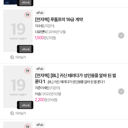
ePub
[전자책] 루돌프의 19금 계약
이수림
(지은이)
더로맨틱
|
2016년 12월
1,500
원 (70원)
미리읽기
ePub
[전자책] [BL] 귀신 떼려다가 성인용품 알바 된 썰
푼다 1
-
[BL] 귀신 떼려다가 성인용품 알바 된 썰 푼다 1
지죤이세린
(지은이)
비숍
|
2022년 02월
2,200
원 (110원)
미리읽기
ePub