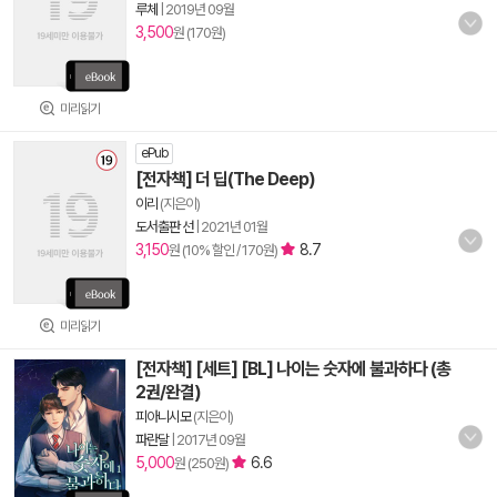
루체
|
2019년 09월
3,500
원 (170원)
미리읽기
ePub
[전자책] 더 딥(The Deep)
이리
(지은이)
도서출판 선
|
2021년 01월
3,150
8.7
원 (10% 할인 / 170원)
미리읽기
[전자책] [세트] [BL] 나이는 숫자에 불과하다 (총
2권/완결)
피아니시모
(지은이)
파란달
|
2017년 09월
5,000
6.6
원 (250원)