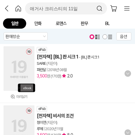
일반
만화
로맨스
판무
BL
옵션
ePub
[전자책] [BL] 콴 시크 1
-
[BL] 콴 시크 1
SARIE
(지은이)
파란달
|
2018년 08월
3,500
2.0
원 (170원)
미리읽기
ePub
[전자책] 비서의 조건
정이연
(지은이)
루체
|
2020년 11월