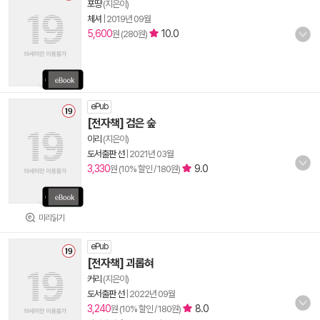
포땽
(지은이)
체셔
|
2019년 09월
5,600
10.0
원 (280원)
ePub
[전자책] 검은 숲
이리
(지은이)
도서출판 선
|
2021년 03월
3,330
9.0
원 (10% 할인 / 180원)
미리읽기
ePub
[전자책] 괴롭혀
커리
(지은이)
도서출판 선
|
2022년 09월
3,240
8.0
원 (10% 할인 / 180원)