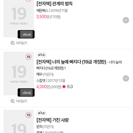
[전자책] 관계의 법칙
예원북스
|
2016년 11월
3,500
원 (170원)
미리읽기
ePub
[전자책] 너의 늪에 빠지다 (19금 개정판)
-
너의 늪에
빠지다 (19금 개정판) 1
해우
(지은이)
스칼렛
|
2017년 12월
4,000
6.0
원 (200원)
미리읽기
ePub
[전자책] 거친 사랑
문희
(지은이)
루체
|
2020년 04월