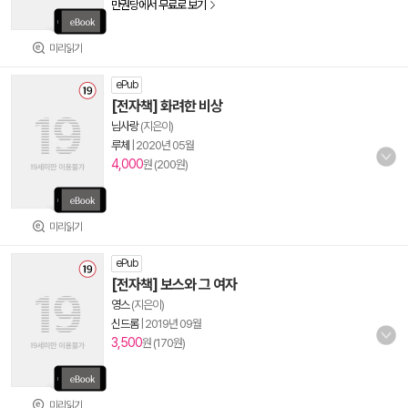
만권당에서 무료로 보기
미리읽기
ePub
[전자책] 화려한 비상
님사랑
(지은이)
루체
|
2020년 05월
4,000
원 (200원)
미리읽기
ePub
[전자책] 보스와 그 여자
영스
(지은이)
신드롬
|
2019년 09월
3,500
원 (170원)
미리읽기