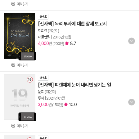
미리읽기
ePub
[전자책] 목적 투자에 대한 상세 보고서
이희경
(지은이)
더로맨틱
|
2016년 12월
4,000
8.7
원 (200원)
미리읽기
ePub
[전자책] 피렌체에 눈이 내리면 생기는 일
문희
(지은이)
루체
|
2021년 01월
3,000
10.0
원 (150원)
미리읽기
ePub