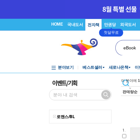
HOME
국내도서
만권당
외국도서
전자책
첫달무료
eBook
분야보기
베스트셀러
새로나온책
이
이벤트/기획
이 분야에
1
판매량순
로맨스/BL
1.