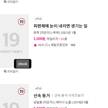
미리읽기
ePub
피렌체에 눈이 내리면 생기는 일
문희
(지은이) |
루체
| 2021년 1월
3,000원
, 마일리지
원
150
10.0
(
1
) | 세일즈포인트 :
162
미리읽기
ePub
산속 동거
산속 동거 시리즈보기
ㅣ
낮달꿈
(지은이) |
레이시 노블
| 2019년 9월