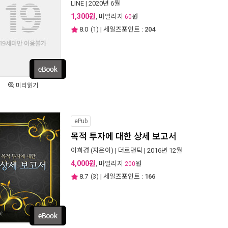
LINE
| 2020년 6월
1,300원
, 마일리지
원
60
8.0
(
1
) | 세일즈포인트 :
204
미리읽기
ePub
목적 투자에 대한 상세 보고서
이희경
(지은이) |
더로맨틱
| 2016년 12월
4,000원
, 마일리지
원
200
8.7
(
3
) | 세일즈포인트 :
166