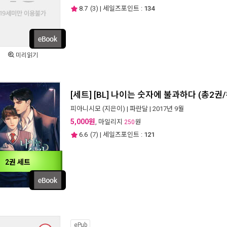
8.7
(
3
) | 세일즈포인트 :
134
미리읽기
[세트] [BL] 나이는 숫자에 불과하다 (총2권
피아니시모
(지은이) |
파란달
| 2017년 9월
5,000원
, 마일리지
원
250
6.6
(
7
) | 세일즈포인트 :
121
2권 세트
ePub