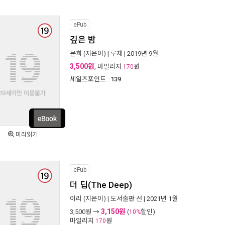
ePub
깊은 밤
문희
(지은이) |
루체
| 2019년 9월
3,500원
, 마일리지
원
170
세일즈포인트 :
139
미리읽기
ePub
더 딥(The Deep)
이리
(지은이) |
도서출판 선
| 2021년 1월
3,150원
3,500
원 →
(
할인)
10%
마일리지
원
170