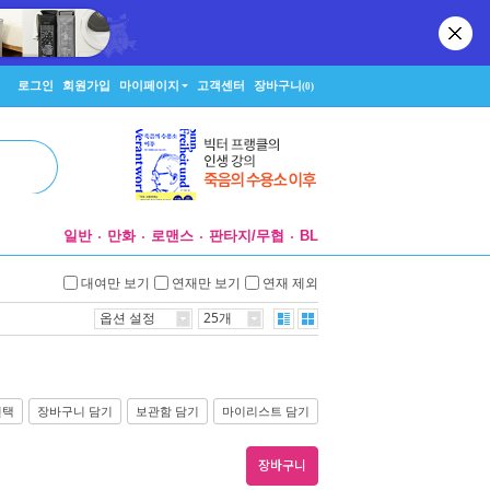
로그인
회원가입
마이페이지
고객센터
장바구니
(0)
일반
만화
로맨스
판타지/무협
BL
대여만 보기
연재만 보기
연재 제외
옵션 설정
25개
선택
장바구니 담기
보관함 담기
마이리스트 담기
장바구니