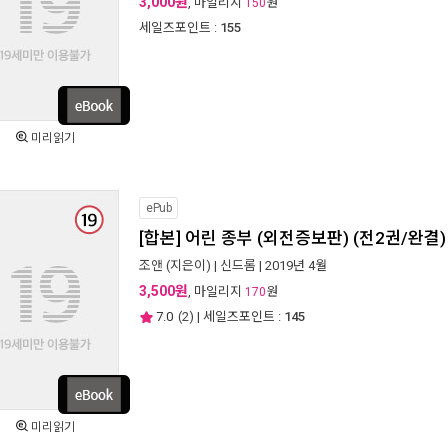
3,000원
, 마일리지
원
150
세일즈포인트 :
155
미리읽기
ePub
[합본] 어린 종부 (외전증보판) (전2권/완결)
조앤
(지은이) |
신드롬
| 2019년 4월
3,500원
, 마일리지
원
170
7.0
(
2
) | 세일즈포인트 :
145
미리읽기