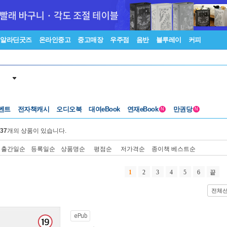
알라딘굿즈
온라인중고
중고매장
우주점
음반
블루레이
커피
벤트
전자책캐시
오디오북
대여eBook
연재eBook
만권당
N
N
37
개의 상품이 있습니다.
출간일순
등록일순
상품명순
평점순
저가격순
종이책 베스트순
1
2
3
4
5
6
끝
전체
ePub