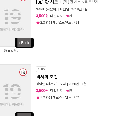
[BL] 콴 시크
[BL] 콴 시크 시리즈보기
ㅣ
SARIE
(지은이) |
파란달
| 2018년 8월
3,500원
, 마일리지
원
170
2.0
(
1
) | 세일즈포인트 :
464
미리읽기
ePub
비서의 조건
정이연
(지은이) |
루체
| 2020년 11월
3,500원
, 마일리지
원
170
8.0
(
5
) | 세일즈포인트 :
267