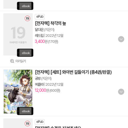
ePub
[전자책] 착각의 늪
달다은
(지은이)
레드립
|
2022년 12월
3,400
원 (170원)
미리읽기
[전자책] [세트] 와이번 길들이기 (총4권/완결)
공방
(지은이)
에클라
|
2022년 12월
12,000
원 (600원)
ePub