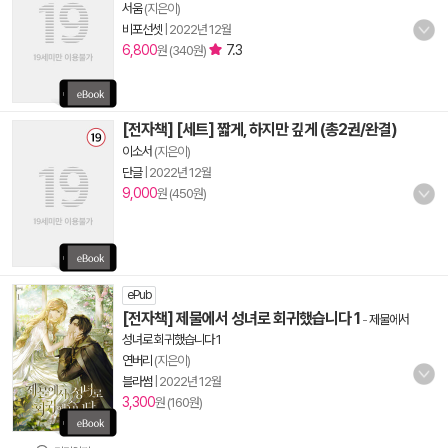
서움
(지은이)
비포선셋
|
2022년 12월
6,800
7.3
원 (340원)
[전자책] [세트] 짧게, 하지만 깊게 (총2권/완결)
이소서
(지은이)
단글
|
2022년 12월
9,000
원 (450원)
ePub
[전자책] 제물에서 성녀로 회귀했습니다 1
-
제물에서
성녀로 회귀했습니다 1
연버리
(지은이)
블라썸
|
2022년 12월
3,300
원 (160원)