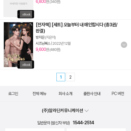
6,800
원 (340원)
[전자책] [세트] 오늘부터 내 애인합시다 (총3권/
완결)
방지은
(지은이)
시즈닝북스
|
2022년 12월
9,600
원 (480원)
1
2
로그인
전체 메뉴
회사 소개
출판사 안내
PC 버전
(주)알라딘커뮤니케이션
1544-2514
일반문의 (발신자 부담)