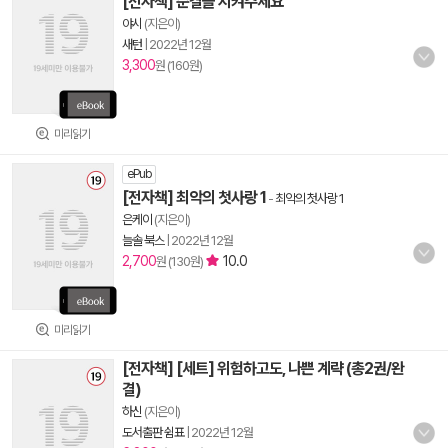
[전자책] 순결을 지켜주세요
야시
(지은이)
새턴
|
2022년 12월
3,300
원 (160원)
미리읽기
ePub
[전자책] 최악의 첫사랑 1
-
최악의 첫사랑 1
은케이
(지은이)
늘솔 북스
|
2022년 12월
2,700
10.0
원 (130원)
미리읽기
[전자책] [세트] 위험하고도, 나쁜 계략 (총2권/완
결)
하신
(지은이)
도서출판 쉼표
|
2022년 12월