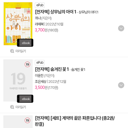
ePub
[전자책] 상무님의 아이 1
-
상무님의 아이 1
퀴나
(지은이)
라떼북
|
2022년 10월
3,700
원 (180원)
미리읽기
ePub
[전자책] 숨겨진 꽃 1
-
숨겨진 꽃 1
이윤진
(지은이)
조은세상
|
2022년 12월
3,500
원 (170원)
미리읽기
[전자책] [세트] 계약의 끝은 파혼입니다 (총2권/
완결)