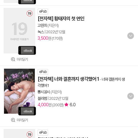
ePub
[전자책] 황태자의 첫 연인
고원희
(지은이)
녹스
|
2022년 12월
3,500
원 (170원)
미리읽기
ePub
[전자책] 너와 결혼까지 생각했어 1
-
너와 결혼까지 생
각했어 1
뽕시꽁시
(지은이)
블라썸
|
2022년 12월
4,000
6.0
원 (200원)
미리읽기
ePub