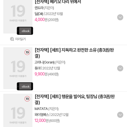
[전자책] 베키오 다리 위에서
권도라
(지은이)
딜(Dill)
|
2022년 10월
4,000
원 (200원)
미리읽기
[전자책] [세트] 지독하고 완전한 소유 (총3권/완
결)
고라니(Gorani)
(지은이)
동아
|
2022년 12월
9,900
원 (490원)
[전자책] [세트] 행운을 빌어요, 팀장님 (총3권/완
결)
MATATA
(지은이)
와이엠북스
|
2022년 12월
12,000
원 (600원)