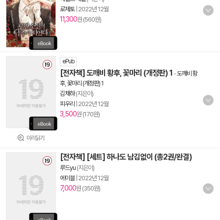
로제토
|
2022년 12월
11,300
원 (560원)
ePub
[전자책] 도깨비 황후, 꽃마리 (개정판) 1
-
도깨비 황
후, 꽃마리 (개정판) 1
김채하
(지은이)
피우리
|
2022년 12월
3,500
원 (170원)
미리읽기
[전자책] [세트] 하나도 남김없이 (총2권/완결)
루드yu
(지은이)
에이블
|
2022년 12월
7,000
원 (350원)