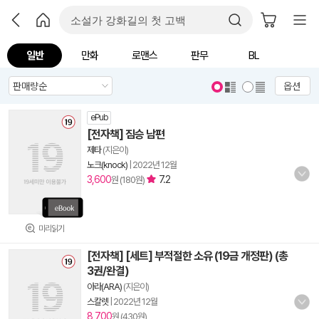
일반
만화
로맨스
판무
BL
옵션
ePub
[전자책] 짐승 남편
제타
(지은이)
노크(knock)
|
2022년 12월
3,600
7.2
원 (180원)
미리읽기
[전자책] [세트] 부적절한 소유 (19금 개정판) (총
3권/완결)
아라(ARA)
(지은이)
스칼렛
|
2022년 12월
8,700
원 (430원)