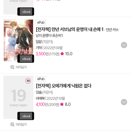
ePub
[전자책] 만년 서브남의 운명이 내 손에 1
-
만년 서브
남의 운명이 내 손에 1
밀밭
(지은이)
가하
|
2022년 09월
3,500
10.0
원 (170원)
미리읽기
ePub
[전자책] 오메가에게 낙원은 없다
임솔
(지은이)
라떼북
|
2022년 10월
4,100
8.0
원 (200원)
미리읽기