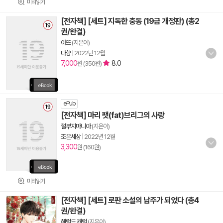
미리읽기
[전자책] [세트] 지독한 충동 (19금 개정판) (총2
권/완결)
아뜨
(지은이)
다향
|
2022년 12월
7,000
8.0
원 (350원)
ePub
[전자책] 마리 팻(fat)브리그의 사랑
철부지마니아
(지은이)
조은세상
|
2022년 12월
3,300
원 (160원)
미리읽기
[전자책] [세트] 로판 소설의 남주가 되었다 (총4
권/완결)
헤럴드 캐럴
(지은이)