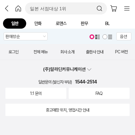
일반
만화
로맨스
판무
BL
옵션
로그인
전체 메뉴
회사 소개
출판사 안내
PC 버전
(주)알라딘커뮤니케이션
1544-2514
일반문의 (발신자 부담)
1:1 문의
FAQ
중고매장 위치, 영업시간 안내