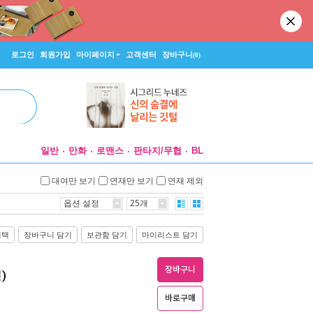
로그인
회원가입
마이페이지
고객센터
장바구니
(0)
일반
만화
로맨스
판타지/무협
BL
대여만 보기
연재만 보기
연재 제외
옵션 설정
25개
선택
장바구니 담기
보관함 담기
마이리스트 담기
장바구니
)
바로구매