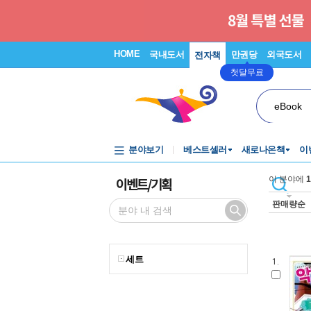
HOME
국내도서
만권당
외국도서
전자책
첫달무료
eBook
분야보기
베스트셀러
새로나온책
이
이벤트/기획
이 분야에
1
판매량순
세트
1.