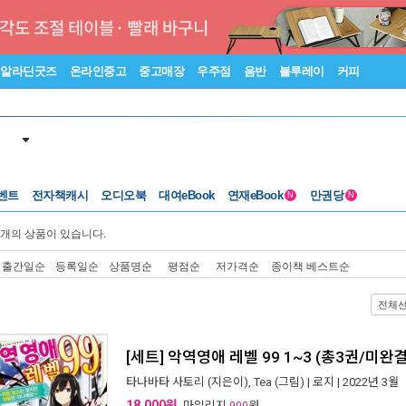
알라딘굿즈
온라인중고
중고매장
우주점
음반
블루레이
커피
벤트
전자책캐시
오디오북
대여eBook
연재eBook
만권당
N
N
개의 상품이 있습니다.
출간일순
등록일순
상품명순
평점순
저가격순
종이책 베스트순
전체
[세트] 악역영애 레벨 99 1~3 (총3권/미완결
타나바타 사토리
(지은이),
Tea
(그림) |
로지
| 2022년 3월
18,000원
, 마일리지
원