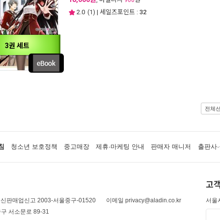
900
2.0
(
1
) | 세일즈포인트 :
32
3권 세트
전체
침
청소년 보호정책
중고매장
제휴·마케팅 안내
판매자 매니저
출판사·
고객
신판매업신고 2003-서울중구-01520
이메일 privacy@aladin.co.kr
서울시
구 서소문로 89-31