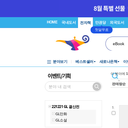
HOME
국내도서
만권당
외국도서
전자책
첫달무료
eBook
분야보기
베스트셀러
새로나온책
이
이벤트/기획
이 분야에
1
판매량순
221221 GL 결산전
1.
GL만화
GL소설