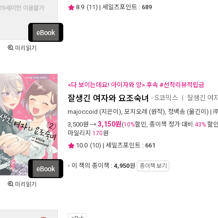
8.9
(
11
) | 세일즈포인트 :
689
미리읽기
<다 보이는데요! 아이자와 양> 후속 #선착리뷰적립금
잘생긴 여자와 요조숙녀
- S코믹스
잘생긴 여
ㅣ
majoccoid
(지은이),
모치오레
(원작),
정백송
(옮긴이) |
3,150원
3,500
원 →
(
할인, 종이책 정가 대비
할인
10%
43%
마일리지
원
170
10.0
(
10
) | 세일즈포인트 :
661
이 책의 종이책 :
4,950
원
종이책 보기
미리읽기