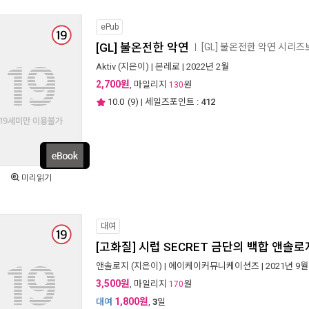
ePub
[GL] 불온전한 악연
[GL] 불온전한 악연 시리
ㅣ
Aktiv
(지은이) |
본레로
| 2022년 2월
2,700원
, 마일리지
원
130
10.0
(
9
) | 세일즈포인트 :
412
미리읽기
대여
[고화질] 시럽 SECRET 금단의 백합 앤솔로
앤솔로지
(지은이) |
에이케이커뮤니케이션즈
| 2021년 9월
3,500원
, 마일리지
원
170
1,800원
대여
,
3
일