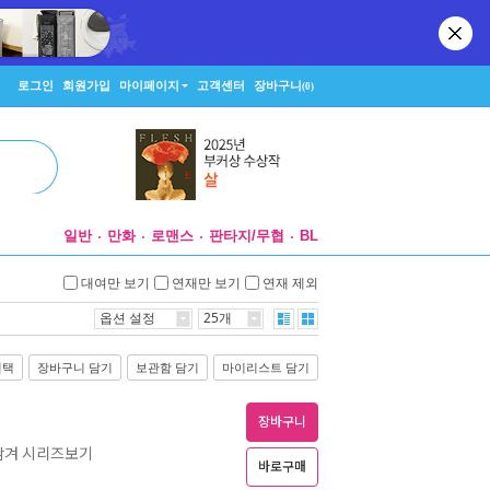
로그인
회원가입
마이페이지
고객센터
장바구니
(0)
일반
만화
로맨스
판타지/무협
BL
대여만 보기
연재만 보기
연재 제외
옵션 설정
25개
선택
장바구니 담기
보관함 담기
마이리스트 담기
장바구니
 잠겨 시리즈보기
바로구매