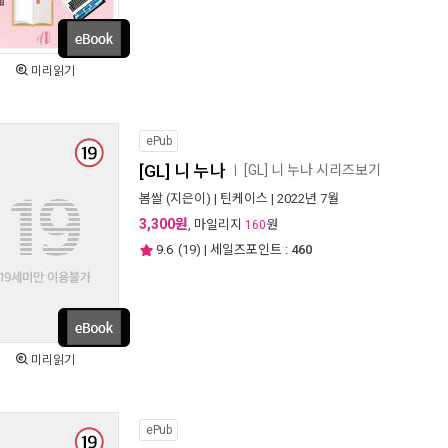
미리읽기
ePub
[GL] 니 누나
[GL] 니 누나 시리즈보기
ㅣ
봄쌀
(지은이) |
틴케이스
| 2022년 7월
3,300원
, 마일리지
원
160
9.6
(
19
) | 세일즈포인트 :
460
미리읽기
ePub