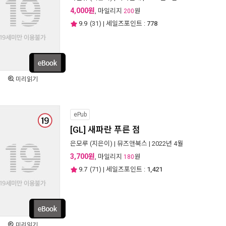
4,000원
, 마일리지
원
200
9.9
(
31
) | 세일즈포인트 :
778
미리읽기
ePub
[GL] 새파란 푸른 점
은모루
(지은이) |
뮤즈앤북스
| 2022년 4월
3,700원
, 마일리지
원
180
9.7
(
71
) | 세일즈포인트 :
1,421
미리읽기