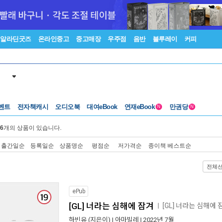
알라딘굿즈
온라인중고
중고매장
우주점
음반
블루레이
커피
벤트
전자책캐시
오디오북
대여eBook
연재eBook
만권당
N
N
6
개의 상품이 있습니다.
출간일순
등록일순
상품명순
평점순
저가격순
종이책 베스트순
전체
ePub
[GL] 너라는 심해에 잠겨
[GL] 너라는 심해에
ㅣ
하빈유
(지은이) |
아마빌레
| 2022년 7월