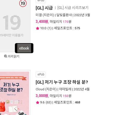
ePub
[GL] 시급
[GL] 시급 시리즈보기
ㅣ
미결
(지은이) |
달빛출판사
| 2022년 3월
3,400원
, 마일리지
원
170
10.0
(
1
) | 세일즈포인트 :
575
미리읽기
ePub
[GL] 저기 누구 조장 하실 분?
Cloud
(지은이) |
아마빌레
| 2022년 4월
3,000원
, 마일리지
원
150
9.6
(
63
) | 세일즈포인트 :
468