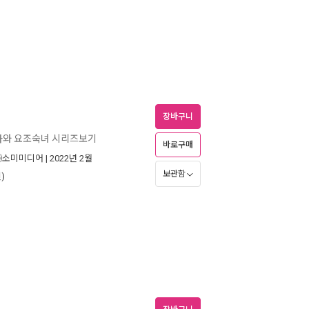
장바구니
자와 요조숙녀 시리즈보기
바로구매
㈜소미미디어
| 2022년 2월
보관함
)