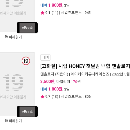
1,800원
대여
,
3
일
9.1
(
11
) | 세일즈포인트 :
945
미리읽기
대여
[고화질] 시럽 HONEY 첫날밤 백합 앤솔로
앤솔로지
(지은이) |
에이케이커뮤니케이션즈
| 2022년 5월
3,500원
, 마일리지
원
170
1,800원
대여
,
3
일
9.7
(
13
) | 세일즈포인트 :
806
미리읽기