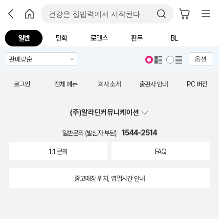
일반
만화
로맨스
판무
BL
옵션
로그인
전체 메뉴
회사 소개
출판사 안내
PC 버전
(주)알라딘커뮤니케이션
1544-2514
일반문의 (발신자 부담)
1:1 문의
FAQ
중고매장 위치, 영업시간 안내