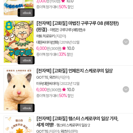
3,000
10.0
원 (150원)
50%
종이책 정가 대비
할인
[전자책] [고화질] 마법진 구루구루 08 (애장판)
(완결)
-
마법진 구루구루 (애장판) 8
에토 히로유키
(지은이)
대원씨아이(만화)
|
2018년 02월
6,000
10.0
원 (300원)
33%
종이책 정가 대비
할인
[전자책] [고화질] 언제든지 스케로쿠의 일상
GOTTE
,
와츠미
(지은이)
미우(대원씨아이)
|
2022년 12월
6,000
10.0
원 (300원)
50%
종이책 정가 대비
할인
[전자책] [고화질] 햄스터 스케로쿠의 일상 가자,
세계 여행!
-
햄스터 스케로쿠의 일상 2
GOTTE
(지은이),
와츠미
(원작)