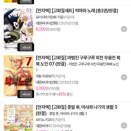
[전자책] [고화질세트] 악마와 노래 (총2권/완결)
모리시타 마코토 지음
(지은이)
대원씨아이(만화)
|
2021년 03월
8,000
원 (400원)
[전자책] [고화질] 마법진 구루구루 외전 무용전 북
북 노인 07 (완결)
-
마법진 구루구루 외전 무용전 북북 노인
7
에토 히로유키
(지은이)
대원씨아이(만화)
|
2020년 12월
3,000
원 (150원)
45%
종이책 정가 대비
할인
[전자책] [고화질] 종말 후, 아사와 나기의 생활 3
(완결)
-
종말 후, 아사와 나기의 생활 3
모리노 키코리
(지은이)
대원씨아이
|
2019년 08월