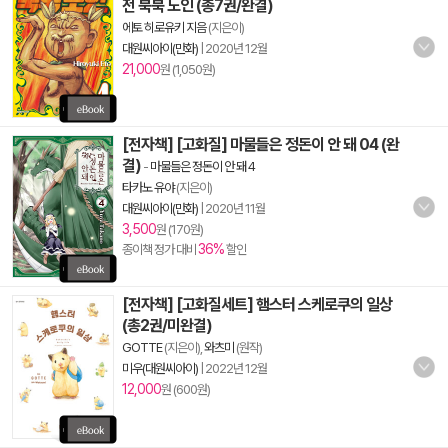
전 북북 노인 (총7권/완결)
에토 히로유키 지음
(지은이)
대원씨아이(만화)
|
2020년 12월
21,000
원 (1,050원)
[전자책] [고화질] 마물들은 정돈이 안 돼 04 (완
결)
-
마물들은 정돈이 안 돼 4
타카노 유야
(지은이)
대원씨아이(만화)
|
2020년 11월
3,500
원 (170원)
36%
종이책 정가 대비
할인
[전자책] [고화질세트] 햄스터 스케로쿠의 일상
(총2권/미완결)
GOTTE
(지은이),
와츠미
(원작)
미우(대원씨아이)
|
2022년 12월
12,000
원 (600원)