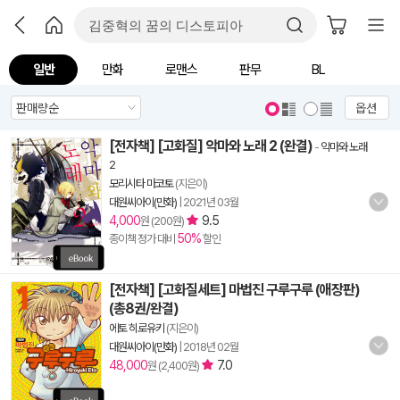
일반
만화
로맨스
판무
BL
옵션
[전자책] [고화질] 악마와 노래 2 (완결)
-
악마와 노래
2
모리시타 마코토
(지은이)
대원씨아이(만화)
|
2021년 03월
4,000
9.5
원 (200원)
50%
종이책 정가 대비
할인
[전자책] [고화질세트] 마법진 구루구루 (애장판)
(총8권/완결)
에토 히로유키
(지은이)
대원씨아이(만화)
|
2018년 02월
48,000
7.0
원 (2,400원)