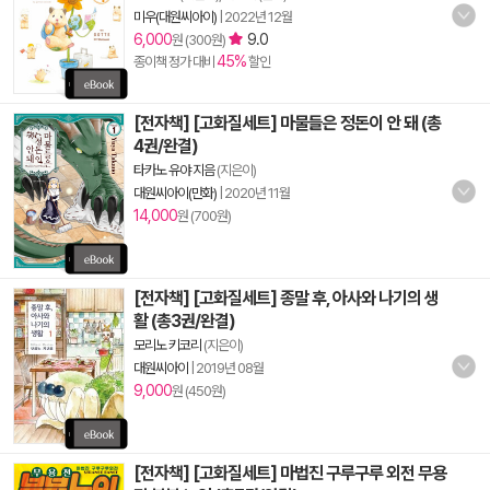
미우(대원씨아이)
|
2022년 12월
6,000
9.0
원 (300원)
45%
종이책 정가 대비
할인
[전자책] [고화질세트] 마물들은 정돈이 안 돼 (총
4권/완결)
타카노 유야 지음
(지은이)
대원씨아이(만화)
|
2020년 11월
14,000
원 (700원)
[전자책] [고화질세트] 종말 후, 아사와 나기의 생
활 (총3권/완결)
모리노 키코리
(지은이)
대원씨아이
|
2019년 08월
9,000
원 (450원)
[전자책] [고화질세트] 마법진 구루구루 외전 무용