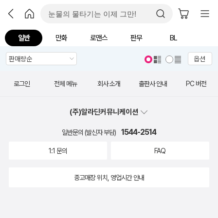
일반
만화
로맨스
판무
BL
옵션
로그인
전체 메뉴
회사 소개
출판사 안내
PC 버전
(주)알라딘커뮤니케이션
1544-2514
일반문의 (발신자 부담)
1:1 문의
FAQ
중고매장 위치, 영업시간 안내