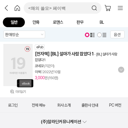
일반
만화
로맨스
판무
BL
옵션
ePub
[전자책] [BL] 설마가 사람 잡았다 1
-
[BL] 설마가 사람
잡았다 1
코네꼬
(지은이)
이색
|
2022년 10월
3,000
원 (150원)
미리읽기
로그인
전체 메뉴
회사 소개
출판사 안내
PC 버전
(주)알라딘커뮤니케이션