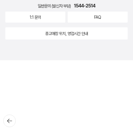
1544-2514
일반문의 (발신자 부담)
1:1 문의
FAQ
중고매장 위치, 영업시간 안내
뒤로가
기