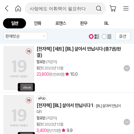
일반
만화
로맨스
판무
BL
옵션
[전자책] [세트] [BL] 살아서 만납시다 (총7권/완
결)
할로윈
(지은이)
링크
|
2022년 12월
23,800
10.0
원 (1,190원)
ePub
[전자책] [BL] 살아서 만납시다 1
-
[BL] 살아서 만납시
다 1
할로윈
(지은이)
링크
|
2022년 12월
3,400
9.9
원 (170원)