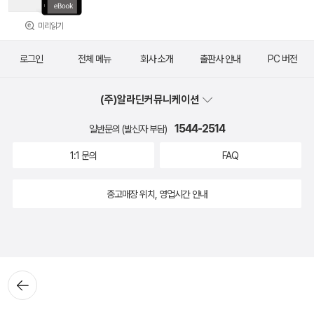
미리읽기
로그인
전체 메뉴
회사 소개
출판사 안내
PC 버전
(주)알라딘커뮤니케이션
1544-2514
일반문의 (발신자 부담)
1:1 문의
FAQ
중고매장 위치, 영업시간 안내
뒤로가
기