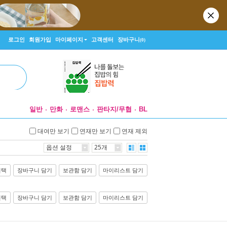
로그인
회원가입
마이페이지
고객센터
장바구니
(0)
일반
만화
로맨스
판타지/무협
BL
대여만 보기
연재만 보기
연재 제외
옵션 설정
25개
선택
장바구니 담기
보관함 담기
마이리스트 담기
선택
장바구니 담기
보관함 담기
마이리스트 담기