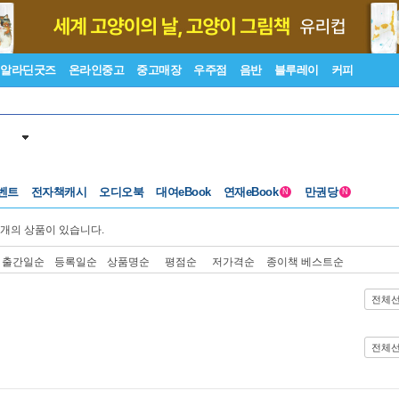
알라딘굿즈
온라인중고
중고매장
우주점
음반
블루레이
커피
벤트
전자책캐시
오디오북
대여eBook
연재eBook
만권당
N
N
개의 상품이 있습니다.
출간일순
등록일순
상품명순
평점순
저가격순
종이책 베스트순
전체
전체