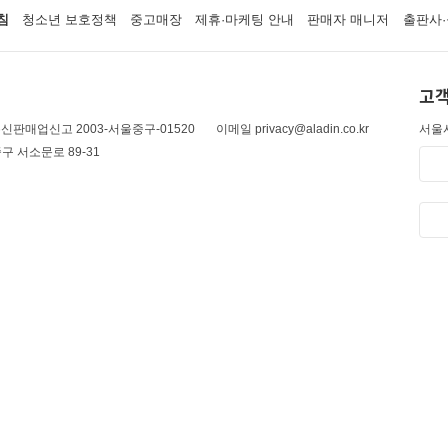
침
청소년 보호정책
중고매장
제휴·마케팅 안내
판매자 매니저
출판사·
고객
신판매업신고 2003-서울중구-01520
이메일 privacy@aladin.co.kr
서울시
구 서소문로 89-31