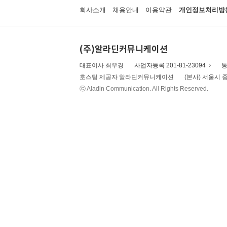
회사소개
채용안내
이용약관
개인정보처리방
(주)알라딘커뮤니케이션
대표이사 최우경
사업자등록 201-81-23094
통
호스팅 제공자 알라딘커뮤니케이션
(본사) 서울시 중
ⓒ Aladin Communication. All Rights Reserved.