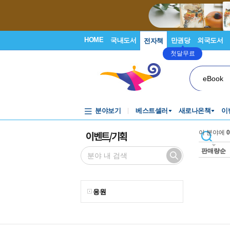
HOME
국내도서
만권당
외국도서
전자책
첫달무료
eBook
분야보기
베스트셀러
새로나온책
이
이벤트/기획
이 분야에
0
판매량순
응원