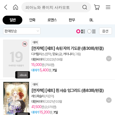
일반
만화
로맨스
판무
BL
옵션
대여
[전자책] [세트] 속된 자의 기도문 (총30화/완결)
디키탈리스
(원작),
망묘
(글),
카미나리
(그림)
대원씨아이
|
2022년 09월
15,000
원 (750원)
5,400
대여가
원,
7일
대여
[전자책] [세트] 흰 사슴 잉그리드 (총83화/완결)
레드파슬리
(지은이)
대원씨아이
|
2021년 03월
41,500
원 (2,070원)
15,200
대여가
원,
7일