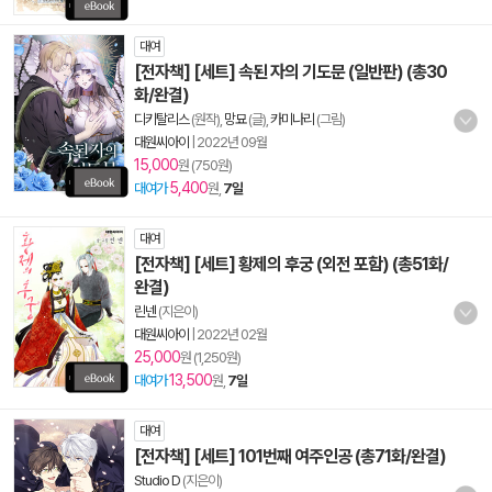
대여
[전자책] [세트] 속된 자의 기도문 (일반판) (총30
화/완결)
디키탈리스
(원작),
망묘
(글),
카미나리
(그림)
대원씨아이
|
2022년 09월
15,000
원 (750원)
5,400
대여가
원,
7일
대여
[전자책] [세트] 황제의 후궁 (외전 포함) (총51화/
완결)
린넨
(지은이)
대원씨아이
|
2022년 02월
25,000
원 (1,250원)
13,500
대여가
원,
7일
대여
[전자책] [세트] 101번째 여주인공 (총71화/완결)
Studio D
(지은이)