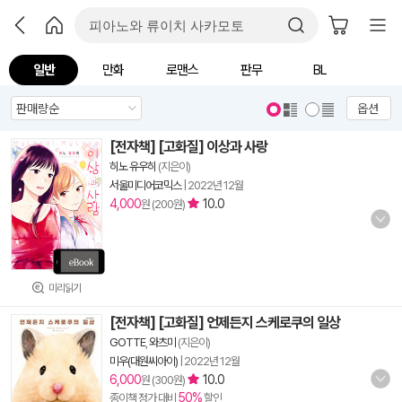
일반
만화
로맨스
판무
BL
옵션
[전자책] [고화질] 이상과 사랑
히노 유우히
(지은이)
서울미디어코믹스
|
2022년 12월
4,000
10.0
원 (200원)
미리읽기
[전자책] [고화질] 언제든지 스케로쿠의 일상
GOTTE
,
와츠미
(지은이)
미우(대원씨아이)
|
2022년 12월
6,000
10.0
원 (300원)
50%
종이책 정가 대비
할인