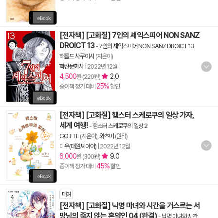
[전자책] [고화질] 7인의 셰익스피어 NON SANZ
DROICT 13
-
7인의 셰익스피어 NON SANZ DROICT 13
해롤드 사쿠이시
(지은이)
학산문화사
|
2022년 12월
4,500
2.0
원 (220원)
25%
종이책 정가 대비
할인
[전자책] [고화질] 햄스터 스케로쿠의 일상 가자,
세계 여행!
-
햄스터 스케로쿠의 일상 2
GOTTE
(지은이),
와츠미
(원작)
미우(대원씨아이)
|
2022년 12월
6,000
9.0
원 (300원)
45%
종이책 정가 대비
할인
대여
[전자책] [고화질] 낙명 마녀와 시간을 거스르는 서
방님의 죽지 않는 혼약인 04 (완결)
-
낙명 마녀와 시간